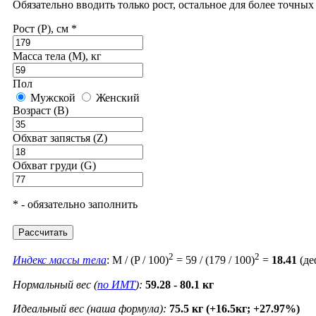
Обязательно вводить только рост, остальное для более точны
Рост (P), см *
Масса тела (M), кг
Пол
Мужской
Женский
Возраст (B)
Обхват запястья (Z)
Обхват груди (G)
* - обязательно заполнить
Рассчитать
2
2
Индекс массы тела
: M / (P / 100)
= 59 / (179 / 100)
=
18.41
(де
Нормальный вес (
по ИМТ
):
59.28 - 80.1 кг
Идеальный вес (наша формула):
75.5 кг (+16.5кг; +27.97%)