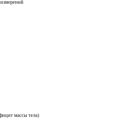
х измерений
фицит массы тела)