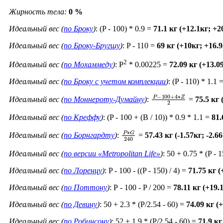
Жирность тела:
0 %
Идеальный вес (
по Броку
)
: (P - 100) * 0.9 =
71.1 кг (+12.1кг; +
Идеальный вес (
по Броку-Бругшу
)
: P - 110 =
69 кг (+10кг; +16.
2
Идеальный вес (
по Мохаммеду
)
: P
* 0.00225 =
72.09 кг (+13.0
Идеальный вес (
по Броку c учетом комплекции
)
: (P - 110) * 1.1 
P
−
100
+
4
∗
Z
2
Идеальный вес (
по Моннероту-Думайну
)
:
=
75.5 кг
Идеальный вес (
по Креффу
)
: (P - 100 + (B / 10)) * 0.9 * 1.1 =
81.
P
∗
G
240
Идеальный вес (
по Борнгардту
)
:
=
57.43 кг (-1.57кг; -2.6
Идеальный вес (
по версии «Metropolitan Life»
)
: 50 + 0.75 * (P - 
Идеальный вес (
по Лоренцу
)
: P - 100 - ((P - 150) / 4) =
71.75 кг 
Идеальный вес (
по Поттону
)
: Р - 100 - P / 200 =
78.11 кг (+19.
Идеальный вес (
по Девину
)
: 50 + 2.3 * (P/2.54 - 60) =
74.09 кг (
Идеальный вес (
по Робинсону
)
: 52 + 1.9 * (P/2.54 - 60) =
71.9 кг