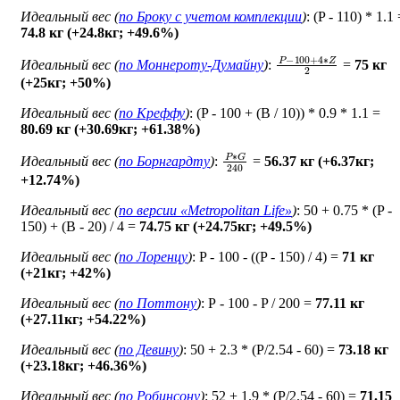
Идеальный вес (
по Броку c учетом комплекции
)
: (P - 110) * 1.1
74.8 кг (+24.8кг; +49.6%)
P
−
100
+
4
∗
Z
2
Идеальный вес (
по Моннероту-Думайну
)
:
=
75 кг
(+25кг; +50%)
Идеальный вес (
по Креффу
)
: (P - 100 + (B / 10)) * 0.9 * 1.1 =
80.69 кг (+30.69кг; +61.38%)
P
∗
G
240
Идеальный вес (
по Борнгардту
)
:
=
56.37 кг (+6.37кг;
+12.74%)
Идеальный вес (
по версии «Metropolitan Life»
)
: 50 + 0.75 * (P -
150) + (B - 20) / 4 =
74.75 кг (+24.75кг; +49.5%)
Идеальный вес (
по Лоренцу
)
: P - 100 - ((P - 150) / 4) =
71 кг
(+21кг; +42%)
Идеальный вес (
по Поттону
)
: Р - 100 - P / 200 =
77.11 кг
(+27.11кг; +54.22%)
Идеальный вес (
по Девину
)
: 50 + 2.3 * (P/2.54 - 60) =
73.18 кг
(+23.18кг; +46.36%)
Идеальный вес (
по Робинсону
)
: 52 + 1.9 * (P/2.54 - 60) =
71.15