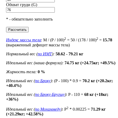
Обхват груди (G)
* - обязательно заполнить
Рассчитать
2
2
Индекс массы тела
: M / (P / 100)
= 50 / (178 / 100)
=
15.78
(выраженный дефицит массы тела)
Нормальный вес (
по ИМТ
):
58.62 - 79.21 кг
Идеальный вес (наша формула):
74.75 кг (+24.75кг; +49.5%)
Жирность тела:
0 %
Идеальный вес (
по Броку
)
: (P - 100) * 0.9 =
70.2 кг (+20.2кг;
+40.4%)
Идеальный вес (
по Броку-Бругшу
)
: P - 110 =
68 кг (+18кг;
+36%)
2
Идеальный вес (
по Мохаммеду
)
: P
* 0.00225 =
71.29 кг
(+21.29кг; +42.58%)