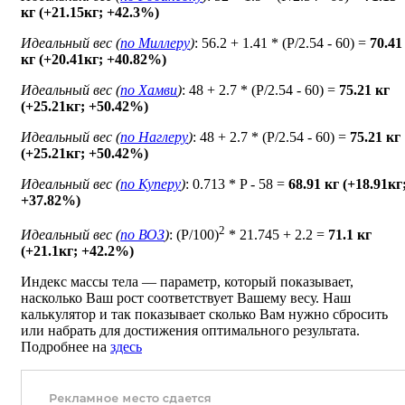
кг (+21.15кг; +42.3%)
Идеальный вес (
по Миллеру
)
: 56.2 + 1.41 * (P/2.54 - 60) =
70.41
кг (+20.41кг; +40.82%)
Идеальный вес (
по Хамви
)
: 48 + 2.7 * (P/2.54 - 60) =
75.21 кг
(+25.21кг; +50.42%)
Идеальный вес (
по Наглеру
)
: 48 + 2.7 * (P/2.54 - 60) =
75.21 кг
(+25.21кг; +50.42%)
Идеальный вес (
по Куперу
)
: 0.713 * P - 58 =
68.91 кг (+18.91кг
+37.82%)
2
Идеальный вес (
по ВОЗ
)
: (P/100)
* 21.745 + 2.2 =
71.1 кг
(+21.1кг; +42.2%)
Индекс массы тела — параметр, который показывает,
насколько Ваш рост соответствует Вашему весу. Наш
калькулятор и так показывает сколько Вам нужно сбросить
или набрать для достижения оптимального результата.
Подробнее на
здесь