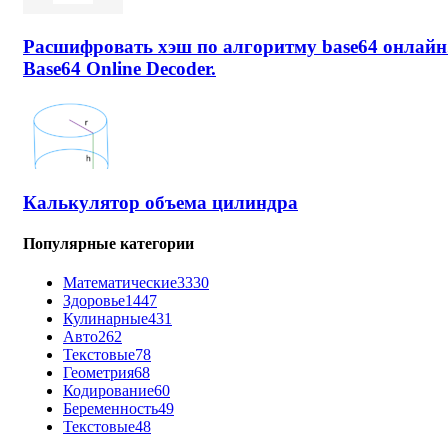
Расшифровать хэш по алгоритму base64 онлайн
Base64 Online Decoder.
Калькулятор объема цилиндра
Популярные категории
Математические
3330
Здоровье
1447
Кулинарные
431
Авто
262
Текстовые
78
Геометрия
68
Кодирование
60
Беременность
49
Текстовые
48