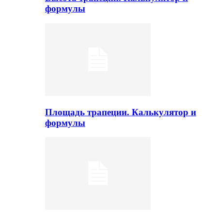
формулы
Площадь трапеции. Калькулятор и
формулы