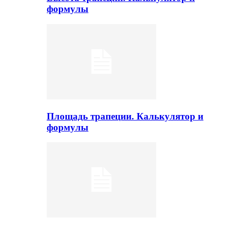
формулы
Площадь трапеции. Калькулятор и
формулы