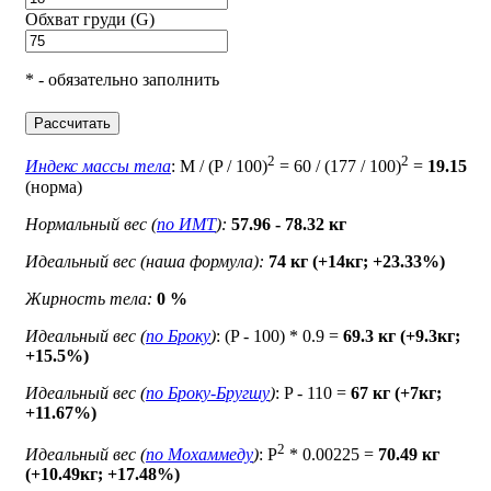
Обхват груди (G)
* - обязательно заполнить
Рассчитать
2
2
Индекс массы тела
: M / (P / 100)
= 60 / (177 / 100)
=
19.15
(норма)
Нормальный вес (
по ИМТ
):
57.96 - 78.32 кг
Идеальный вес (наша формула):
74 кг (+14кг; +23.33%)
Жирность тела:
0 %
Идеальный вес (
по Броку
)
: (P - 100) * 0.9 =
69.3 кг (+9.3кг;
+15.5%)
Идеальный вес (
по Броку-Бругшу
)
: P - 110 =
67 кг (+7кг;
+11.67%)
2
Идеальный вес (
по Мохаммеду
)
: P
* 0.00225 =
70.49 кг
(+10.49кг; +17.48%)