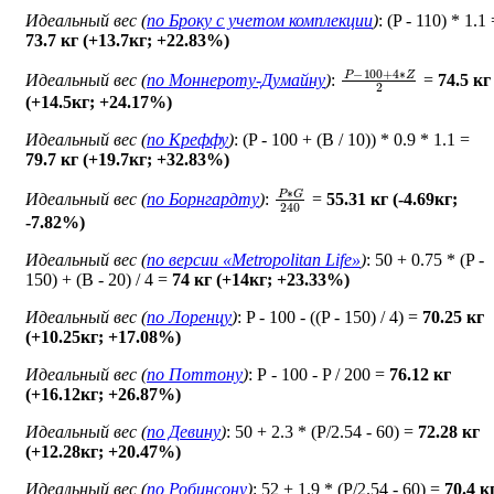
Идеальный вес (
по Броку c учетом комплекции
)
: (P - 110) * 1.1
73.7 кг (+13.7кг; +22.83%)
P
−
100
+
4
∗
Z
2
Идеальный вес (
по Моннероту-Думайну
)
:
=
74.5 кг
(+14.5кг; +24.17%)
Идеальный вес (
по Креффу
)
: (P - 100 + (B / 10)) * 0.9 * 1.1 =
79.7 кг (+19.7кг; +32.83%)
P
∗
G
240
Идеальный вес (
по Борнгардту
)
:
=
55.31 кг (-4.69кг;
-7.82%)
Идеальный вес (
по версии «Metropolitan Life»
)
: 50 + 0.75 * (P -
150) + (B - 20) / 4 =
74 кг (+14кг; +23.33%)
Идеальный вес (
по Лоренцу
)
: P - 100 - ((P - 150) / 4) =
70.25 кг
(+10.25кг; +17.08%)
Идеальный вес (
по Поттону
)
: Р - 100 - P / 200 =
76.12 кг
(+16.12кг; +26.87%)
Идеальный вес (
по Девину
)
: 50 + 2.3 * (P/2.54 - 60) =
72.28 кг
(+12.28кг; +20.47%)
Идеальный вес (
по Робинсону
)
: 52 + 1.9 * (P/2.54 - 60) =
70.4 к