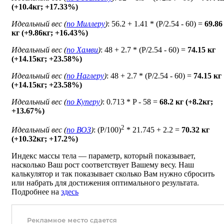
(+10.4кг; +17.33%)
Идеальный вес (
по Миллеру
)
: 56.2 + 1.41 * (P/2.54 - 60) =
69.86
кг (+9.86кг; +16.43%)
Идеальный вес (
по Хамви
)
: 48 + 2.7 * (P/2.54 - 60) =
74.15 кг
(+14.15кг; +23.58%)
Идеальный вес (
по Наглеру
)
: 48 + 2.7 * (P/2.54 - 60) =
74.15 кг
(+14.15кг; +23.58%)
Идеальный вес (
по Куперу
)
: 0.713 * P - 58 =
68.2 кг (+8.2кг;
+13.67%)
2
Идеальный вес (
по ВОЗ
)
: (P/100)
* 21.745 + 2.2 =
70.32 кг
(+10.32кг; +17.2%)
Индекс массы тела — параметр, который показывает,
насколько Ваш рост соответствует Вашему весу. Наш
калькулятор и так показывает сколько Вам нужно сбросить
или набрать для достижения оптимального результата.
Подробнее на
здесь