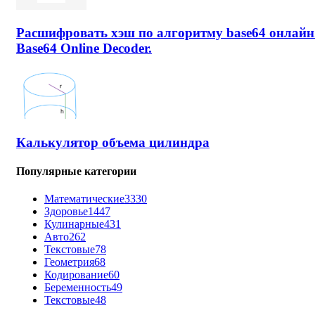
Расшифровать хэш по алгоритму base64 онлайн
Base64 Online Decoder.
Калькулятор объема цилиндра
Популярные категории
Математические
3330
Здоровье
1447
Кулинарные
431
Авто
262
Текстовые
78
Геометрия
68
Кодирование
60
Беременность
49
Текстовые
48