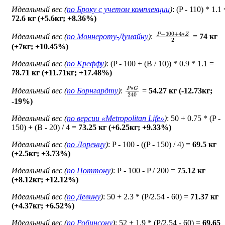
Идеальный вес (
по Броку c учетом комплекции
)
: (P - 110) * 1.1
72.6 кг (+5.6кг; +8.36%)
P
−
100
+
4
∗
Z
2
Идеальный вес (
по Моннероту-Думайну
)
:
=
74 кг
(+7кг; +10.45%)
Идеальный вес (
по Креффу
)
: (P - 100 + (B / 10)) * 0.9 * 1.1 =
78.71 кг (+11.71кг; +17.48%)
P
∗
G
240
Идеальный вес (
по Борнгардту
)
:
=
54.27 кг (-12.73кг;
-19%)
Идеальный вес (
по версии «Metropolitan Life»
)
: 50 + 0.75 * (P -
150) + (B - 20) / 4 =
73.25 кг (+6.25кг; +9.33%)
Идеальный вес (
по Лоренцу
)
: P - 100 - ((P - 150) / 4) =
69.5 кг
(+2.5кг; +3.73%)
Идеальный вес (
по Поттону
)
: Р - 100 - P / 200 =
75.12 кг
(+8.12кг; +12.12%)
Идеальный вес (
по Девину
)
: 50 + 2.3 * (P/2.54 - 60) =
71.37 кг
(+4.37кг; +6.52%)
Идеальный вес (
по Робинсону
)
: 52 + 1.9 * (P/2.54 - 60) =
69.65