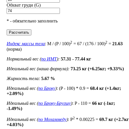
Обхват груди (G)
* - обязательно заполнить
Рассчитать
2
2
Индекс массы тела
: M / (P / 100)
= 67 / (176 / 100)
=
21.63
(норма)
Нормальный вес (
по ИМТ
):
57.31 - 77.44 кг
Идеальный вес (наша формула):
73.25 кг (+6.25кг; +9.33%)
Жирность тела:
5.67 %
Идеальный вес (
по Броку
)
: (P - 100) * 0.9 =
68.4 кг (+1.4кг;
+2.09%)
Идеальный вес (
по Броку-Бругшу
)
: P - 110 =
66 кг (-1кг;
-1.49%)
2
Идеальный вес (
по Мохаммеду
)
: P
* 0.00225 =
69.7 кг (+2.7кг
+4.03%)