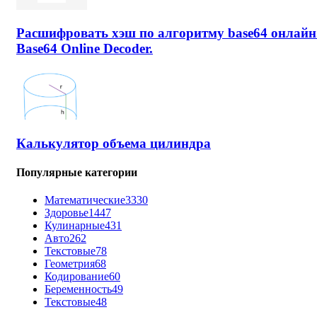
Расшифровать хэш по алгоритму base64 онлайн
Base64 Online Decoder.
Калькулятор объема цилиндра
Популярные категории
Математические
3330
Здоровье
1447
Кулинарные
431
Авто
262
Текстовые
78
Геометрия
68
Кодирование
60
Беременность
49
Текстовые
48