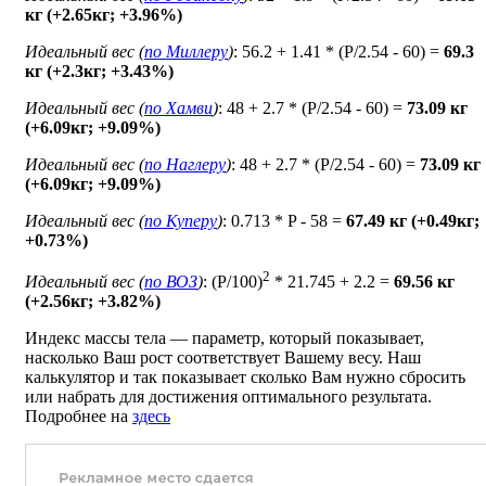
кг (+2.65кг; +3.96%)
Идеальный вес (
по Миллеру
)
: 56.2 + 1.41 * (P/2.54 - 60) =
69.3
кг (+2.3кг; +3.43%)
Идеальный вес (
по Хамви
)
: 48 + 2.7 * (P/2.54 - 60) =
73.09 кг
(+6.09кг; +9.09%)
Идеальный вес (
по Наглеру
)
: 48 + 2.7 * (P/2.54 - 60) =
73.09 кг
(+6.09кг; +9.09%)
Идеальный вес (
по Куперу
)
: 0.713 * P - 58 =
67.49 кг (+0.49кг;
+0.73%)
2
Идеальный вес (
по ВОЗ
)
: (P/100)
* 21.745 + 2.2 =
69.56 кг
(+2.56кг; +3.82%)
Индекс массы тела — параметр, который показывает,
насколько Ваш рост соответствует Вашему весу. Наш
калькулятор и так показывает сколько Вам нужно сбросить
или набрать для достижения оптимального результата.
Подробнее на
здесь