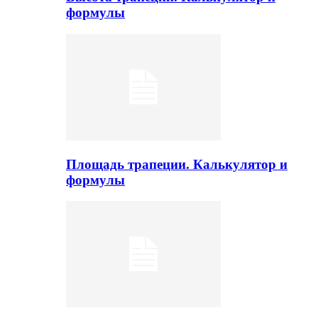
формулы
Площадь трапеции. Калькулятор и
формулы