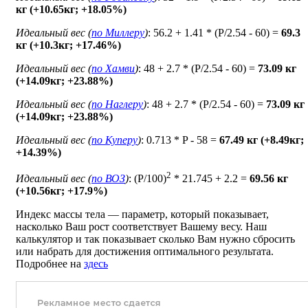
кг (+10.65кг; +18.05%)
Идеальный вес (
по Миллеру
)
: 56.2 + 1.41 * (P/2.54 - 60) =
69.3
кг (+10.3кг; +17.46%)
Идеальный вес (
по Хамви
)
: 48 + 2.7 * (P/2.54 - 60) =
73.09 кг
(+14.09кг; +23.88%)
Идеальный вес (
по Наглеру
)
: 48 + 2.7 * (P/2.54 - 60) =
73.09 кг
(+14.09кг; +23.88%)
Идеальный вес (
по Куперу
)
: 0.713 * P - 58 =
67.49 кг (+8.49кг;
+14.39%)
2
Идеальный вес (
по ВОЗ
)
: (P/100)
* 21.745 + 2.2 =
69.56 кг
(+10.56кг; +17.9%)
Индекс массы тела — параметр, который показывает,
насколько Ваш рост соответствует Вашему весу. Наш
калькулятор и так показывает сколько Вам нужно сбросить
или набрать для достижения оптимального результата.
Подробнее на
здесь