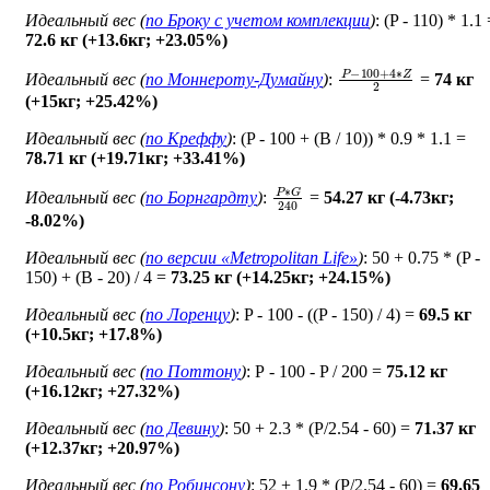
Идеальный вес (
по Броку c учетом комплекции
)
: (P - 110) * 1.1
72.6 кг (+13.6кг; +23.05%)
P
−
100
+
4
∗
Z
2
Идеальный вес (
по Моннероту-Думайну
)
:
=
74 кг
(+15кг; +25.42%)
Идеальный вес (
по Креффу
)
: (P - 100 + (B / 10)) * 0.9 * 1.1 =
78.71 кг (+19.71кг; +33.41%)
P
∗
G
240
Идеальный вес (
по Борнгардту
)
:
=
54.27 кг (-4.73кг;
-8.02%)
Идеальный вес (
по версии «Metropolitan Life»
)
: 50 + 0.75 * (P -
150) + (B - 20) / 4 =
73.25 кг (+14.25кг; +24.15%)
Идеальный вес (
по Лоренцу
)
: P - 100 - ((P - 150) / 4) =
69.5 кг
(+10.5кг; +17.8%)
Идеальный вес (
по Поттону
)
: Р - 100 - P / 200 =
75.12 кг
(+16.12кг; +27.32%)
Идеальный вес (
по Девину
)
: 50 + 2.3 * (P/2.54 - 60) =
71.37 кг
(+12.37кг; +20.97%)
Идеальный вес (
по Робинсону
)
: 52 + 1.9 * (P/2.54 - 60) =
69.65