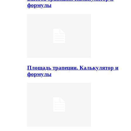
формулы
Площадь трапеции. Калькулятор и
формулы