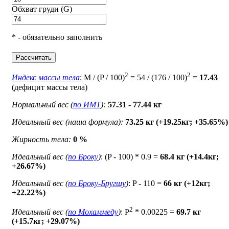
Обхват груди (G)
* - обязательно заполнить
Рассчитать
2
2
Индекс массы тела
: M / (P / 100)
= 54 / (176 / 100)
=
17.43
(дефицит массы тела)
Нормальный вес (
по ИМТ
):
57.31 - 77.44 кг
Идеальный вес (наша формула):
73.25 кг (+19.25кг; +35.65%)
Жирность тела:
0 %
Идеальный вес (
по Броку
)
: (P - 100) * 0.9 =
68.4 кг (+14.4кг;
+26.67%)
Идеальный вес (
по Броку-Бругшу
)
: P - 110 =
66 кг (+12кг;
+22.22%)
2
Идеальный вес (
по Мохаммеду
)
: P
* 0.00225 =
69.7 кг
(+15.7кг; +29.07%)