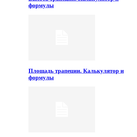
формулы
Площадь трапеции. Калькулятор и
формулы