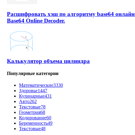
Расшифровать хэш по алгоритму base64 онлайн
Base64 Online Decoder.
Калькулятор объема цилиндра
Популярные категории
Математические
3330
Здоровье
1447
Кулинарные
431
Авто
262
Текстовые
78
Геометрия
68
Кодирование
60
Беременность
49
Текстовые
48