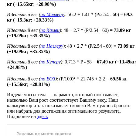
кг (+15.65кг; +28.98%)
Идеальный вес (
по Миллеру
)
: 56.2 + 1.41 * (P/2.54 - 60) =
69.3
кг (+15.3кг; +28.33%)
Идеальный вес (
по Хамви
)
: 48 + 2.7 * (P/2.54 - 60) =
73.09 кг
(+19.09кг; +35.35%)
Идеальный вес (
по Наглеру
)
: 48 + 2.7 * (P/2.54 - 60) =
73.09 кг
(+19.09кг; +35.35%)
Идеальный вес (
по Куперу
)
: 0.713 * P - 58 =
67.49 кг (+13.49кг
+24.98%)
2
Идеальный вес (
по ВОЗ
)
: (P/100)
* 21.745 + 2.2 =
69.56 кг
(+15.56кг; +28.81%)
Индекс массы тела — параметр, который показывает,
насколько Ваш рост соответствует Вашему весу. Наш
калькулятор и так показывает сколько Вам нужно сбросить
или набрать для достижения оптимального результата.
Подробнее на
здесь