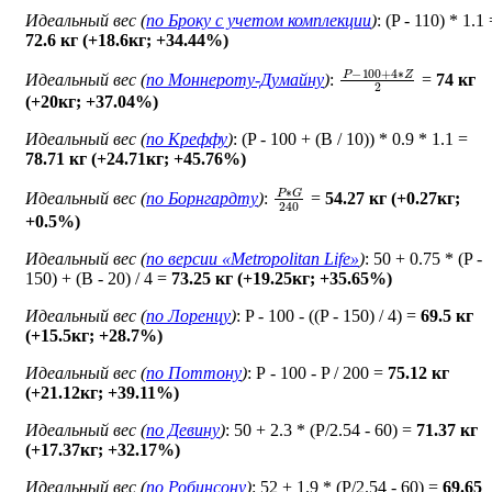
Идеальный вес (
по Броку c учетом комплекции
)
: (P - 110) * 1.1
72.6 кг (+18.6кг; +34.44%)
P
−
100
+
4
∗
Z
2
Идеальный вес (
по Моннероту-Думайну
)
:
=
74 кг
(+20кг; +37.04%)
Идеальный вес (
по Креффу
)
: (P - 100 + (B / 10)) * 0.9 * 1.1 =
78.71 кг (+24.71кг; +45.76%)
P
∗
G
240
Идеальный вес (
по Борнгардту
)
:
=
54.27 кг (+0.27кг;
+0.5%)
Идеальный вес (
по версии «Metropolitan Life»
)
: 50 + 0.75 * (P -
150) + (B - 20) / 4 =
73.25 кг (+19.25кг; +35.65%)
Идеальный вес (
по Лоренцу
)
: P - 100 - ((P - 150) / 4) =
69.5 кг
(+15.5кг; +28.7%)
Идеальный вес (
по Поттону
)
: Р - 100 - P / 200 =
75.12 кг
(+21.12кг; +39.11%)
Идеальный вес (
по Девину
)
: 50 + 2.3 * (P/2.54 - 60) =
71.37 кг
(+17.37кг; +32.17%)
Идеальный вес (
по Робинсону
)
: 52 + 1.9 * (P/2.54 - 60) =
69.65