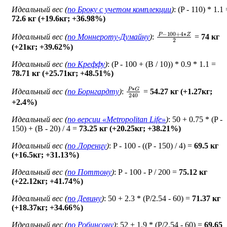
Идеальный вес (
по Броку c учетом комплекции
)
: (P - 110) * 1.1
72.6 кг (+19.6кг; +36.98%)
P
−
100
+
4
∗
Z
2
Идеальный вес (
по Моннероту-Думайну
)
:
=
74 кг
(+21кг; +39.62%)
Идеальный вес (
по Креффу
)
: (P - 100 + (B / 10)) * 0.9 * 1.1 =
78.71 кг (+25.71кг; +48.51%)
P
∗
G
240
Идеальный вес (
по Борнгардту
)
:
=
54.27 кг (+1.27кг;
+2.4%)
Идеальный вес (
по версии «Metropolitan Life»
)
: 50 + 0.75 * (P -
150) + (B - 20) / 4 =
73.25 кг (+20.25кг; +38.21%)
Идеальный вес (
по Лоренцу
)
: P - 100 - ((P - 150) / 4) =
69.5 кг
(+16.5кг; +31.13%)
Идеальный вес (
по Поттону
)
: Р - 100 - P / 200 =
75.12 кг
(+22.12кг; +41.74%)
Идеальный вес (
по Девину
)
: 50 + 2.3 * (P/2.54 - 60) =
71.37 кг
(+18.37кг; +34.66%)
Идеальный вес (
по Робинсону
)
: 52 + 1.9 * (P/2.54 - 60) =
69.65