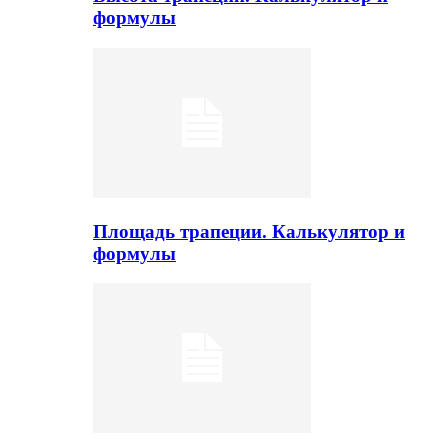
формулы
Площадь трапеции. Калькулятор и
формулы