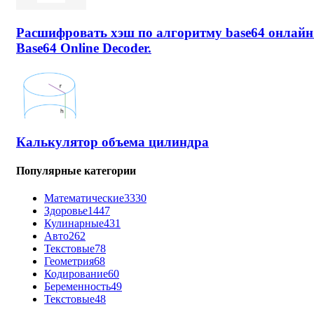
Расшифровать хэш по алгоритму base64 онлайн
Base64 Online Decoder.
Калькулятор объема цилиндра
Популярные категории
Математические
3330
Здоровье
1447
Кулинарные
431
Авто
262
Текстовые
78
Геометрия
68
Кодирование
60
Беременность
49
Текстовые
48