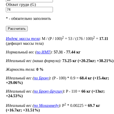
Обхват груди (G)
* - обязательно заполнить
Рассчитать
2
2
Индекс массы тела
: M / (P / 100)
= 53 / (176 / 100)
=
17.11
(дефицит массы тела)
Нормальный вес (
по ИМТ
):
57.31 - 77.44 кг
Идеальный вес (наша формула):
73.25 кг (+20.25кг; +38.21%)
Жирность тела:
0 %
Идеальный вес (
по Броку
)
: (P - 100) * 0.9 =
68.4 кг (+15.4кг;
+29.06%)
Идеальный вес (
по Броку-Бругшу
)
: P - 110 =
66 кг (+13кг;
+24.53%)
2
Идеальный вес (
по Мохаммеду
)
: P
* 0.00225 =
69.7 кг
(+16.7кг; +31.51%)