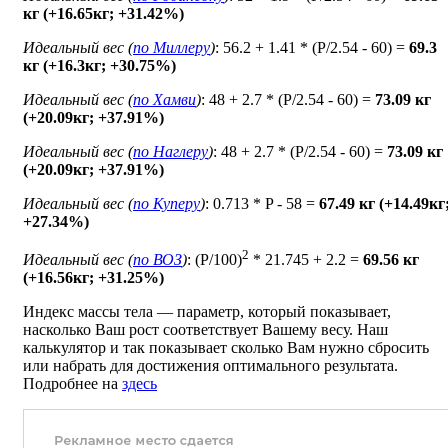
кг (+16.65кг; +31.42%)
Идеальный вес (
по Миллеру
)
: 56.2 + 1.41 * (P/2.54 - 60) =
69.3
кг (+16.3кг; +30.75%)
Идеальный вес (
по Хамви
)
: 48 + 2.7 * (P/2.54 - 60) =
73.09 кг
(+20.09кг; +37.91%)
Идеальный вес (
по Наглеру
)
: 48 + 2.7 * (P/2.54 - 60) =
73.09 кг
(+20.09кг; +37.91%)
Идеальный вес (
по Куперу
)
: 0.713 * P - 58 =
67.49 кг (+14.49кг
+27.34%)
2
Идеальный вес (
по ВОЗ
)
: (P/100)
* 21.745 + 2.2 =
69.56 кг
(+16.56кг; +31.25%)
Индекс массы тела — параметр, который показывает,
насколько Ваш рост соответствует Вашему весу. Наш
калькулятор и так показывает сколько Вам нужно сбросить
или набрать для достижения оптимального результата.
Подробнее на
здесь