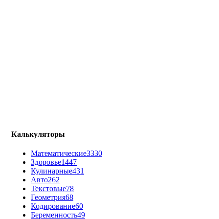
Калькуляторы
Математические
3330
Здоровье
1447
Кулинарные
431
Авто
262
Текстовые
78
Геометрия
68
Кодирование
60
Беременность
49