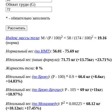
Обхват груди (G)
* - обязательно заполнить
Рассчитать
2
2
Индекс массы тела
: M / (P / 100)
= 58 / (174 / 100)
=
19.16
(норма)
Нормальный вес (
по ИМТ
):
56.01 - 75.69 кг
Идеальный вес (наша формула):
71.75 кг (+13.75кг; +23.71%)
Жирность тела:
0 %
Идеальный вес (
по Броку
)
: (P - 100) * 0.9 =
66.6 кг (+8.6кг;
+14.83%)
Идеальный вес (
по Броку-Бругшу
)
: P - 105 =
69 кг (+11кг;
+18.97%)
2
Идеальный вес (
по Мохаммеду
)
: P
* 0.00225 =
68.12 кг
(+10.12кг; +17.45%)