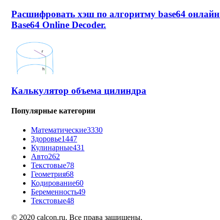
Расшифровать хэш по алгоритму base64 онлайн
Base64 Online Decoder.
Калькулятор объема цилиндра
Популярные категории
Математические
3330
Здоровье
1447
Кулинарные
431
Авто
262
Текстовые
78
Геометрия
68
Кодирование
60
Беременность
49
Текстовые
48
© 2020 calcon.ru. Все права защищены.