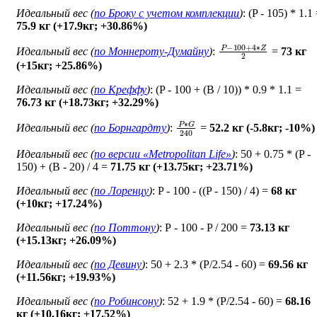
Идеальный вес (
по Броку c учетом комплекции
)
: (P - 105) * 1.1
75.9 кг (+17.9кг; +30.86%)
P
−
100
+
4
∗
Z
2
Идеальный вес (
по Моннероту-Думайну
)
:
=
73 кг
(+15кг; +25.86%)
Идеальный вес (
по Креффу
)
: (P - 100 + (B / 10)) * 0.9 * 1.1 =
76.73 кг (+18.73кг; +32.29%)
P
∗
G
240
Идеальный вес (
по Борнгардту
)
:
=
52.2 кг (-5.8кг; -10%)
Идеальный вес (
по версии «Metropolitan Life»
)
: 50 + 0.75 * (P -
150) + (B - 20) / 4 =
71.75 кг (+13.75кг; +23.71%)
Идеальный вес (
по Лоренцу
)
: P - 100 - ((P - 150) / 4) =
68 кг
(+10кг; +17.24%)
Идеальный вес (
по Поттону
)
: Р - 100 - P / 200 =
73.13 кг
(+15.13кг; +26.09%)
Идеальный вес (
по Девину
)
: 50 + 2.3 * (P/2.54 - 60) =
69.56 кг
(+11.56кг; +19.93%)
Идеальный вес (
по Робинсону
)
: 52 + 1.9 * (P/2.54 - 60) =
68.16
кг (+10.16кг; +17.52%)