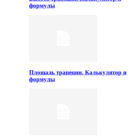
формулы
Площадь трапеции. Калькулятор и
формулы