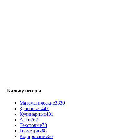
Калькуляторы
Математические
3330
Здоровье
1447
Кулинарные
431
Авто
262
Текстовые
78
Геометрия
68
Кодирование
60