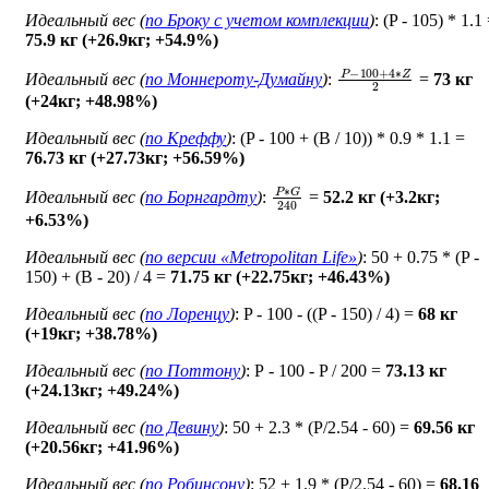
Идеальный вес (
по Броку c учетом комплекции
)
: (P - 105) * 1.1
75.9 кг (+26.9кг; +54.9%)
P
−
100
+
4
∗
Z
2
Идеальный вес (
по Моннероту-Думайну
)
:
=
73 кг
(+24кг; +48.98%)
Идеальный вес (
по Креффу
)
: (P - 100 + (B / 10)) * 0.9 * 1.1 =
76.73 кг (+27.73кг; +56.59%)
P
∗
G
240
Идеальный вес (
по Борнгардту
)
:
=
52.2 кг (+3.2кг;
+6.53%)
Идеальный вес (
по версии «Metropolitan Life»
)
: 50 + 0.75 * (P -
150) + (B - 20) / 4 =
71.75 кг (+22.75кг; +46.43%)
Идеальный вес (
по Лоренцу
)
: P - 100 - ((P - 150) / 4) =
68 кг
(+19кг; +38.78%)
Идеальный вес (
по Поттону
)
: Р - 100 - P / 200 =
73.13 кг
(+24.13кг; +49.24%)
Идеальный вес (
по Девину
)
: 50 + 2.3 * (P/2.54 - 60) =
69.56 кг
(+20.56кг; +41.96%)
Идеальный вес (
по Робинсону
)
: 52 + 1.9 * (P/2.54 - 60) =
68.16