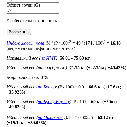
Обхват груди (G)
* - обязательно заполнить
Рассчитать
2
2
Индекс массы тела
: M / (P / 100)
= 49 / (174 / 100)
=
16.18
(выраженный дефицит массы тела)
Нормальный вес (
по ИМТ
):
56.01 - 75.69 кг
Идеальный вес (наша формула):
71.75 кг (+22.75кг; +46.43%)
Жирность тела:
0 %
Идеальный вес (
по Броку
)
: (P - 100) * 0.9 =
66.6 кг (+17.6кг;
+35.92%)
Идеальный вес (
по Броку-Бругшу
)
: P - 105 =
69 кг (+20кг;
+40.82%)
2
Идеальный вес (
по Мохаммеду
)
: P
* 0.00225 =
68.12 кг
(+19.12кг; +39.02%)