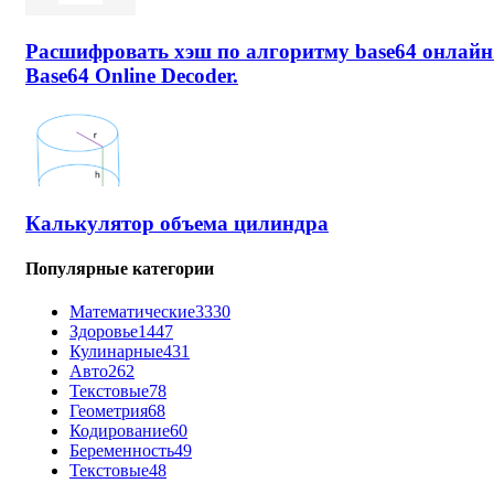
Расшифровать хэш по алгоритму base64 онлайн
Base64 Online Decoder.
Калькулятор объема цилиндра
Популярные категории
Математические
3330
Здоровье
1447
Кулинарные
431
Авто
262
Текстовые
78
Геометрия
68
Кодирование
60
Беременность
49
Текстовые
48