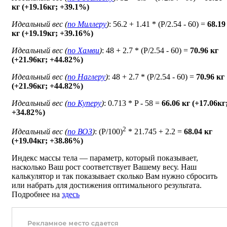
кг (+19.16кг; +39.1%)
Идеальный вес (
по Миллеру
)
: 56.2 + 1.41 * (P/2.54 - 60) =
68.19
кг (+19.19кг; +39.16%)
Идеальный вес (
по Хамви
)
: 48 + 2.7 * (P/2.54 - 60) =
70.96 кг
(+21.96кг; +44.82%)
Идеальный вес (
по Наглеру
)
: 48 + 2.7 * (P/2.54 - 60) =
70.96 кг
(+21.96кг; +44.82%)
Идеальный вес (
по Куперу
)
: 0.713 * P - 58 =
66.06 кг (+17.06кг
+34.82%)
2
Идеальный вес (
по ВОЗ
)
: (P/100)
* 21.745 + 2.2 =
68.04 кг
(+19.04кг; +38.86%)
Индекс массы тела — параметр, который показывает,
насколько Ваш рост соответствует Вашему весу. Наш
калькулятор и так показывает сколько Вам нужно сбросить
или набрать для достижения оптимального результата.
Подробнее на
здесь