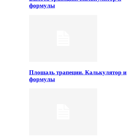
формулы
Площадь трапеции. Калькулятор и
формулы