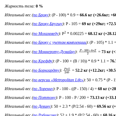
Жирность тела:
0 %
Идеальный вес (
по Броку
)
: (P - 100) * 0.9 =
66.6 кг (+26.6кг; +
Идеальный вес (
по Броку-Бругшу
)
: P - 105 =
69 кг (+29кг; +72.
2
Идеальный вес (
по Мохаммеду
)
: P
* 0.00225 =
68.12 кг (+28.1
Идеальный вес (
по Броку c учетом комплекции
)
: (P - 105) * 1.1 
P
−
100
+
4
∗
Z
2
Идеальный вес (
по Моннероту-Думайну
)
:
=
73 кг (
Идеальный вес (
по Креффу
)
: (P - 100 + (B / 10)) * 0.9 * 1.1 =
76.
P
∗
G
240
Идеальный вес (
по Борнгардту
)
:
=
52.2 кг (+12.2кг; +30.
Идеальный вес (
по версии «Metropolitan Life»
)
: 50 + 0.75 * (P - 
Идеальный вес (
по Лоренцу
)
: P - 100 - ((P - 150) / 4) =
68 кг (+2
Идеальный вес (
по Поттону
)
: Р - 100 - P / 200 =
73.13 кг (+33
Идеальный вес (
по Девину
)
: 50 + 2.3 * (P/2.54 - 60) =
69.56 кг (
Идеальный вес (
по Робинсону
)
: 52 + 1.9 * (P/2.54 - 60) =
68.16 