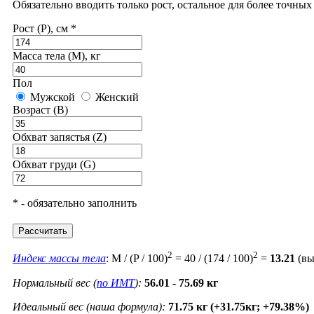
Обязательно вводить только рост, остальное для более точны
Рост (P), см *
Масса тела (M), кг
Пол
Мужской
Женский
Возраст (B)
Обхват запястья (Z)
Обхват груди (G)
* - обязательно заполнить
Рассчитать
2
2
Индекс массы тела
: M / (P / 100)
= 40 / (174 / 100)
=
13.21
(вы
Нормальный вес (
по ИМТ
):
56.01 - 75.69 кг
Идеальный вес (наша формула):
71.75 кг (+31.75кг; +79.38%)