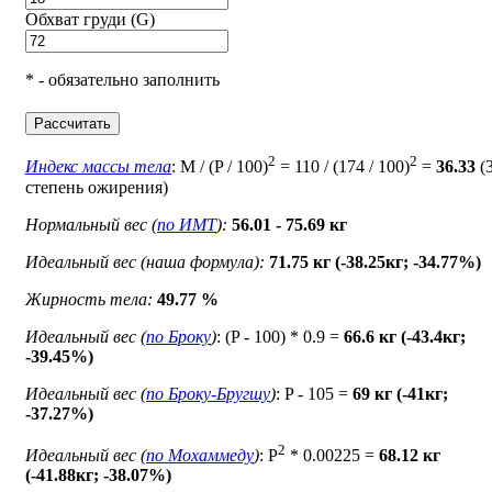
Обхват груди (G)
* - обязательно заполнить
Рассчитать
2
2
Индекс массы тела
: M / (P / 100)
= 110 / (174 / 100)
=
36.33
(
степень ожирения)
Нормальный вес (
по ИМТ
):
56.01 - 75.69 кг
Идеальный вес (наша формула):
71.75 кг (-38.25кг; -34.77%)
Жирность тела:
49.77 %
Идеальный вес (
по Броку
)
: (P - 100) * 0.9 =
66.6 кг (-43.4кг;
-39.45%)
Идеальный вес (
по Броку-Бругшу
)
: P - 105 =
69 кг (-41кг;
-37.27%)
2
Идеальный вес (
по Мохаммеду
)
: P
* 0.00225 =
68.12 кг
(-41.88кг; -38.07%)