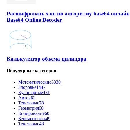
Расшифровать хэш по алгоритму base64 онлайн
Base64 Online Decoder.
Калькулятор объема цилиндра
Популярные категории
Математические
3330
Здоровье
1447
Кулинарные
431
Авто
262
Текстовые
78
Геометрия
68
Кодирование
60
Беременность
49
Текстовые
48