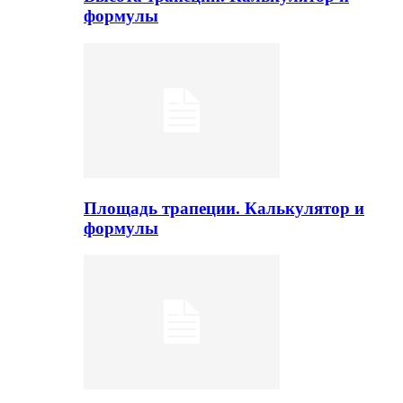
формулы
Площадь трапеции. Калькулятор и
формулы