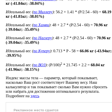
кг (-41.84кг; -38.04%)
Идеальный вес (
по Миллеру
)
: 56.2 + 1.41 * (P/2.54 - 60) =
68.19
кг (-41.81кг; -38.01%)
Идеальный вес (
по Хамви
)
: 48 + 2.7 * (P/2.54 - 60) =
70.96 кг
(-39.04кг; -35.49%)
Идеальный вес (
по Наглеру
)
: 48 + 2.7 * (P/2.54 - 60) =
70.96 кг
(-39.04кг; -35.49%)
Идеальный вес (
по Куперу
)
: 0.713 * P - 58 =
66.06 кг (-43.94кг;
-39.95%)
2
Идеальный вес (
по ВОЗ
)
: (P/100)
* 21.745 + 2.2 =
68.04 кг
(-41.96кг; -38.15%)
Индекс массы тела — параметр, который показывает,
насколько Ваш рост соответствует Вашему весу. Наш
калькулятор и так показывает сколько Вам нужно сбросить
или набрать для достижения оптимального результата.
Подробнее на
здесь