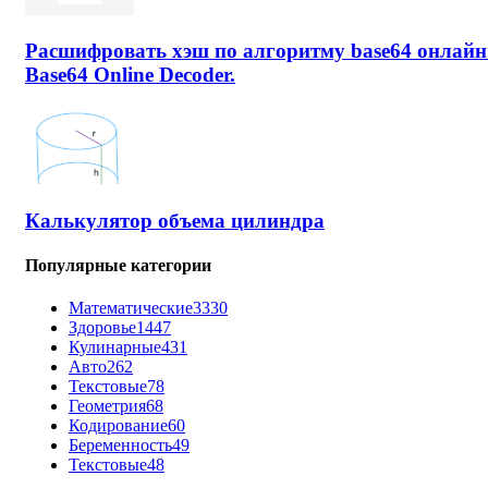
Расшифровать хэш по алгоритму base64 онлайн
Base64 Online Decoder.
Калькулятор объема цилиндра
Популярные категории
Математические
3330
Здоровье
1447
Кулинарные
431
Авто
262
Текстовые
78
Геометрия
68
Кодирование
60
Беременность
49
Текстовые
48