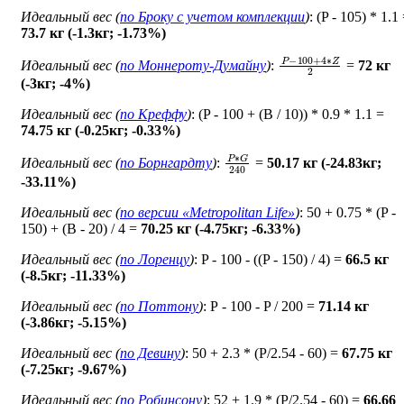
Идеальный вес (
по Броку c учетом комплекции
)
: (P - 105) * 1.1
73.7 кг (-1.3кг; -1.73%)
P
−
100
+
4
∗
Z
2
Идеальный вес (
по Моннероту-Думайну
)
:
=
72 кг
(-3кг; -4%)
Идеальный вес (
по Креффу
)
: (P - 100 + (B / 10)) * 0.9 * 1.1 =
74.75 кг (-0.25кг; -0.33%)
P
∗
G
240
Идеальный вес (
по Борнгардту
)
:
=
50.17 кг (-24.83кг;
-33.11%)
Идеальный вес (
по версии «Metropolitan Life»
)
: 50 + 0.75 * (P -
150) + (B - 20) / 4 =
70.25 кг (-4.75кг; -6.33%)
Идеальный вес (
по Лоренцу
)
: P - 100 - ((P - 150) / 4) =
66.5 кг
(-8.5кг; -11.33%)
Идеальный вес (
по Поттону
)
: Р - 100 - P / 200 =
71.14 кг
(-3.86кг; -5.15%)
Идеальный вес (
по Девину
)
: 50 + 2.3 * (P/2.54 - 60) =
67.75 кг
(-7.25кг; -9.67%)
Идеальный вес (
по Робинсону
)
: 52 + 1.9 * (P/2.54 - 60) =
66.66