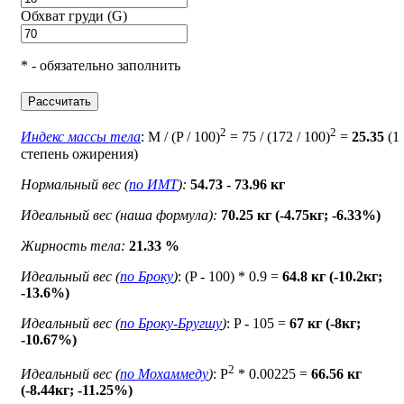
Обхват груди (G)
* - обязательно заполнить
Рассчитать
2
2
Индекс массы тела
: M / (P / 100)
= 75 / (172 / 100)
=
25.35
(1
степень ожирения)
Нормальный вес (
по ИМТ
):
54.73 - 73.96 кг
Идеальный вес (наша формула):
70.25 кг (-4.75кг; -6.33%)
Жирность тела:
21.33 %
Идеальный вес (
по Броку
)
: (P - 100) * 0.9 =
64.8 кг (-10.2кг;
-13.6%)
Идеальный вес (
по Броку-Бругшу
)
: P - 105 =
67 кг (-8кг;
-10.67%)
2
Идеальный вес (
по Мохаммеду
)
: P
* 0.00225 =
66.56 кг
(-8.44кг; -11.25%)