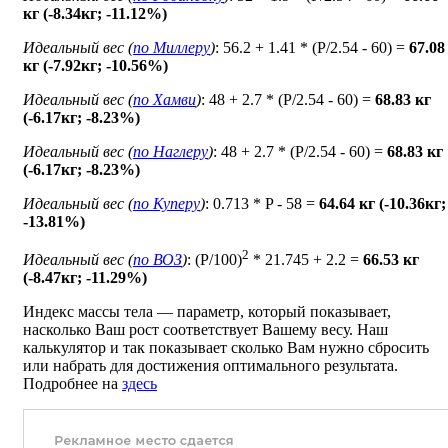
кг (-8.34кг; -11.12%)
Идеальный вес (
по Миллеру
)
: 56.2 + 1.41 * (P/2.54 - 60) =
67.08
кг (-7.92кг; -10.56%)
Идеальный вес (
по Хамви
)
: 48 + 2.7 * (P/2.54 - 60) =
68.83 кг
(-6.17кг; -8.23%)
Идеальный вес (
по Наглеру
)
: 48 + 2.7 * (P/2.54 - 60) =
68.83 кг
(-6.17кг; -8.23%)
Идеальный вес (
по Куперу
)
: 0.713 * P - 58 =
64.64 кг (-10.36кг;
-13.81%)
2
Идеальный вес (
по ВОЗ
)
: (P/100)
* 21.745 + 2.2 =
66.53 кг
(-8.47кг; -11.29%)
Индекс массы тела — параметр, который показывает,
насколько Ваш рост соответствует Вашему весу. Наш
калькулятор и так показывает сколько Вам нужно сбросить
или набрать для достижения оптимального результата.
Подробнее на
здесь