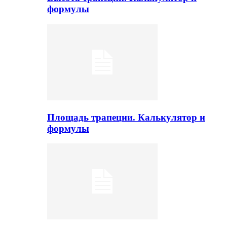
формулы
Площадь трапеции. Калькулятор и
формулы