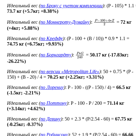
Идеальный вес (
по Броку c учетом комплекции
)
: (P - 105) * 1.1
73.7 кг (+5.7кг; +8.38%)
P
−
100
+
4
∗
Z
2
Идеальный вес (
по Моннероту-Думайну
)
:
=
72 кг
(+4кг; +5.88%)
Идеальный вес (
по Креффу
)
: (P - 100 + (B / 10)) * 0.9 * 1.1 =
74.75 кг (+6.75кг; +9.93%)
P
∗
G
240
Идеальный вес (
по Борнгардту
)
:
=
50.17 кг (-17.83кг;
-26.22%)
Идеальный вес (
по версии «Metropolitan Life»
)
: 50 + 0.75 * (P -
150) + (B - 20) / 4 =
70.25 кг (+2.25кг; +3.31%)
Идеальный вес (
по Лоренцу
)
: P - 100 - ((P - 150) / 4) =
66.5 кг
(-1.5кг; -2.21%)
Идеальный вес (
по Поттону
)
: Р - 100 - P / 200 =
71.14 кг
(+3.14кг; +4.62%)
Идеальный вес (
по Девину
)
: 50 + 2.3 * (P/2.54 - 60) =
67.75 кг
(-0.25кг; -0.37%)
Идеальный вес (
по Робинсону
)
: 52 + 1.9 * (P/2.54 - 60) =
66.66