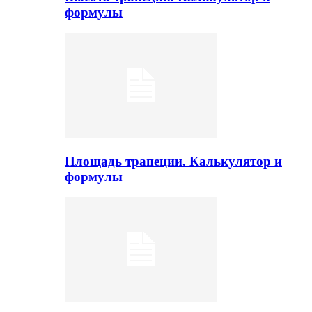
формулы
Площадь трапеции. Калькулятор и
формулы