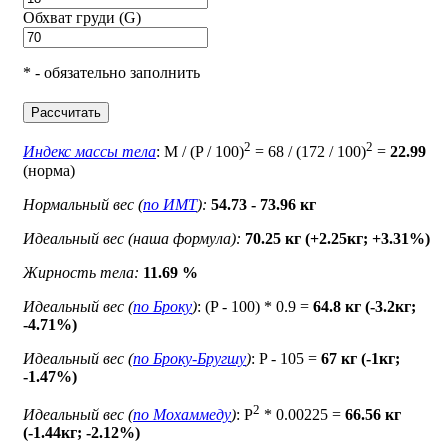
Обхват груди (G)
* - обязательно заполнить
Рассчитать
2
2
Индекс массы тела
: M / (P / 100)
= 68 / (172 / 100)
=
22.99
(норма)
Нормальный вес (
по ИМТ
):
54.73 - 73.96 кг
Идеальный вес (наша формула):
70.25 кг (+2.25кг; +3.31%)
Жирность тела:
11.69 %
Идеальный вес (
по Броку
)
: (P - 100) * 0.9 =
64.8 кг (-3.2кг;
-4.71%)
Идеальный вес (
по Броку-Бругшу
)
: P - 105 =
67 кг (-1кг;
-1.47%)
2
Идеальный вес (
по Мохаммеду
)
: P
* 0.00225 =
66.56 кг
(-1.44кг; -2.12%)