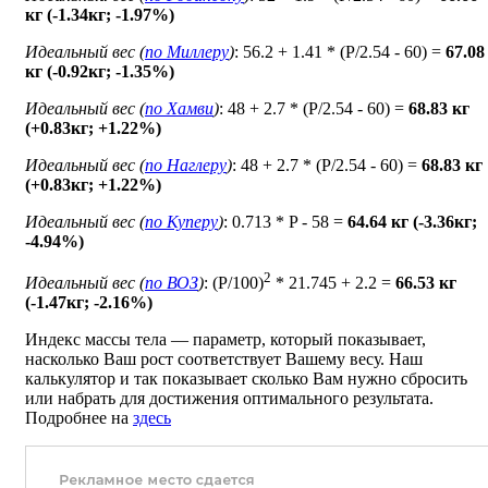
кг (-1.34кг; -1.97%)
Идеальный вес (
по Миллеру
)
: 56.2 + 1.41 * (P/2.54 - 60) =
67.08
кг (-0.92кг; -1.35%)
Идеальный вес (
по Хамви
)
: 48 + 2.7 * (P/2.54 - 60) =
68.83 кг
(+0.83кг; +1.22%)
Идеальный вес (
по Наглеру
)
: 48 + 2.7 * (P/2.54 - 60) =
68.83 кг
(+0.83кг; +1.22%)
Идеальный вес (
по Куперу
)
: 0.713 * P - 58 =
64.64 кг (-3.36кг;
-4.94%)
2
Идеальный вес (
по ВОЗ
)
: (P/100)
* 21.745 + 2.2 =
66.53 кг
(-1.47кг; -2.16%)
Индекс массы тела — параметр, который показывает,
насколько Ваш рост соответствует Вашему весу. Наш
калькулятор и так показывает сколько Вам нужно сбросить
или набрать для достижения оптимального результата.
Подробнее на
здесь