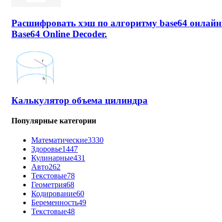
Расшифровать хэш по алгоритму base64 онлайн
Base64 Online Decoder.
Калькулятор объема цилиндра
Популярные категории
Математические
3330
Здоровье
1447
Кулинарные
431
Авто
262
Текстовые
78
Геометрия
68
Кодирование
60
Беременность
49
Текстовые
48