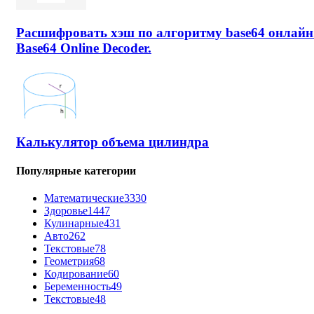
Расшифровать хэш по алгоритму base64 онлайн
Base64 Online Decoder.
Калькулятор объема цилиндра
Популярные категории
Математические
3330
Здоровье
1447
Кулинарные
431
Авто
262
Текстовые
78
Геометрия
68
Кодирование
60
Беременность
49
Текстовые
48