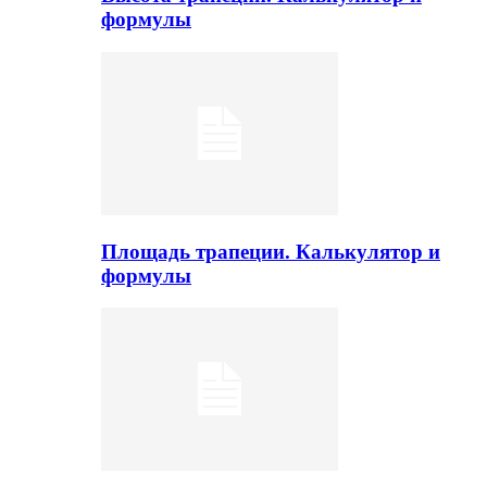
формулы
Площадь трапеции. Калькулятор и
формулы