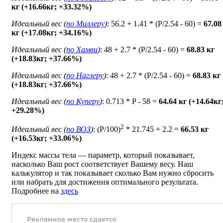
кг (+16.66кг; +33.32%)
Идеальный вес (
по Миллеру
)
: 56.2 + 1.41 * (P/2.54 - 60) =
67.08
кг (+17.08кг; +34.16%)
Идеальный вес (
по Хамви
)
: 48 + 2.7 * (P/2.54 - 60) =
68.83 кг
(+18.83кг; +37.66%)
Идеальный вес (
по Наглеру
)
: 48 + 2.7 * (P/2.54 - 60) =
68.83 кг
(+18.83кг; +37.66%)
Идеальный вес (
по Куперу
)
: 0.713 * P - 58 =
64.64 кг (+14.64кг
+29.28%)
2
Идеальный вес (
по ВОЗ
)
: (P/100)
* 21.745 + 2.2 =
66.53 кг
(+16.53кг; +33.06%)
Индекс массы тела — параметр, который показывает,
насколько Ваш рост соответствует Вашему весу. Наш
калькулятор и так показывает сколько Вам нужно сбросить
или набрать для достижения оптимального результата.
Подробнее на
здесь