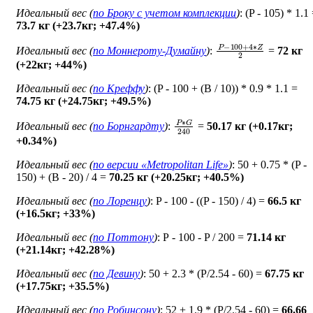
Идеальный вес (
по Броку c учетом комплекции
)
: (P - 105) * 1.1
73.7 кг (+23.7кг; +47.4%)
P
−
100
+
4
∗
Z
2
Идеальный вес (
по Моннероту-Думайну
)
:
=
72 кг
(+22кг; +44%)
Идеальный вес (
по Креффу
)
: (P - 100 + (B / 10)) * 0.9 * 1.1 =
74.75 кг (+24.75кг; +49.5%)
P
∗
G
240
Идеальный вес (
по Борнгардту
)
:
=
50.17 кг (+0.17кг;
+0.34%)
Идеальный вес (
по версии «Metropolitan Life»
)
: 50 + 0.75 * (P -
150) + (B - 20) / 4 =
70.25 кг (+20.25кг; +40.5%)
Идеальный вес (
по Лоренцу
)
: P - 100 - ((P - 150) / 4) =
66.5 кг
(+16.5кг; +33%)
Идеальный вес (
по Поттону
)
: Р - 100 - P / 200 =
71.14 кг
(+21.14кг; +42.28%)
Идеальный вес (
по Девину
)
: 50 + 2.3 * (P/2.54 - 60) =
67.75 кг
(+17.75кг; +35.5%)
Идеальный вес (
по Робинсону
)
: 52 + 1.9 * (P/2.54 - 60) =
66.66