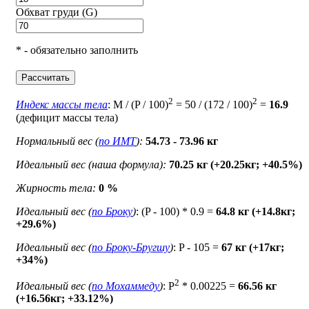
Обхват груди (G)
* - обязательно заполнить
Рассчитать
2
2
Индекс массы тела
: M / (P / 100)
= 50 / (172 / 100)
=
16.9
(дефицит массы тела)
Нормальный вес (
по ИМТ
):
54.73 - 73.96 кг
Идеальный вес (наша формула):
70.25 кг (+20.25кг; +40.5%)
Жирность тела:
0 %
Идеальный вес (
по Броку
)
: (P - 100) * 0.9 =
64.8 кг (+14.8кг;
+29.6%)
Идеальный вес (
по Броку-Бругшу
)
: P - 105 =
67 кг (+17кг;
+34%)
2
Идеальный вес (
по Мохаммеду
)
: P
* 0.00225 =
66.56 кг
(+16.56кг; +33.12%)