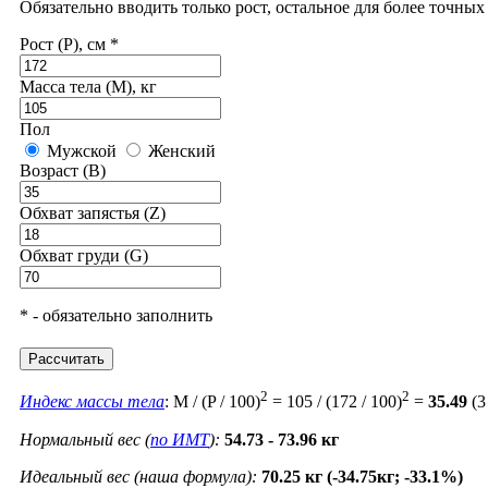
Обязательно вводить только рост, остальное для более точны
Рост (P), см *
Масса тела (M), кг
Пол
Мужской
Женский
Возраст (B)
Обхват запястья (Z)
Обхват груди (G)
* - обязательно заполнить
Рассчитать
2
2
Индекс массы тела
: M / (P / 100)
= 105 / (172 / 100)
=
35.49
(3
Нормальный вес (
по ИМТ
):
54.73 - 73.96 кг
Идеальный вес (наша формула):
70.25 кг (-34.75кг; -33.1%)