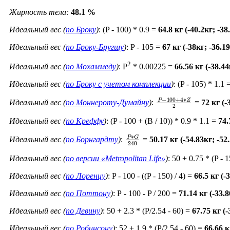
Жирность тела:
48.1 %
Идеальный вес (
по Броку
)
: (P - 100) * 0.9 =
64.8 кг (-40.2кг; -3
Идеальный вес (
по Броку-Бругшу
)
: P - 105 =
67 кг (-38кг; -36.
2
Идеальный вес (
по Мохаммеду
)
: P
* 0.00225 =
66.56 кг (-38.4
Идеальный вес (
по Броку c учетом комплекции
)
: (P - 105) * 1.1 
P
−
100
+
4
∗
Z
2
Идеальный вес (
по Моннероту-Думайну
)
:
=
72 кг (-
Идеальный вес (
по Креффу
)
: (P - 100 + (B / 10)) * 0.9 * 1.1 =
74.
P
∗
G
240
Идеальный вес (
по Борнгардту
)
:
=
50.17 кг (-54.83кг; -5
Идеальный вес (
по версии «Metropolitan Life»
)
: 50 + 0.75 * (P - 
Идеальный вес (
по Лоренцу
)
: P - 100 - ((P - 150) / 4) =
66.5 кг (-
Идеальный вес (
по Поттону
)
: Р - 100 - P / 200 =
71.14 кг (-33.
Идеальный вес (
по Девину
)
: 50 + 2.3 * (P/2.54 - 60) =
67.75 кг (
Идеальный вес (
по Робинсону
)
: 52 + 1.9 * (P/2.54 - 60) =
66.66 к