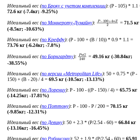
Идеальный вес (
по Броку c учетом комплекции
)
: (P - 105) * 1.1
72.6 кг (-7.4кг; -9.25%)
P
−
100
+
4
∗
Z
2
Идеальный вес (
по Моннероту-Думайну
)
:
=
71.5 кг
(-8.5кг; -10.63%)
Идеальный вес (
по Креффу
)
: (P - 100 + (B / 10)) * 0.9 * 1.1 =
73.76 кг (-6.24кг; -7.8%)
P
∗
G
240
Идеальный вес (
по Борнгардту
)
:
=
49.16 кг (-30.84кг;
-38.55%)
Идеальный вес (
по версии «Metropolitan Life»
)
: 50 + 0.75 * (P -
150) + (B - 20) / 4 =
69.5 кг (-10.5кг; -13.13%)
Идеальный вес (
по Лоренцу
)
: P - 100 - ((P - 150) / 4) =
65.75 кг
(-14.25кг; -17.81%)
Идеальный вес (
по Поттону
)
: Р - 100 - P / 200 =
70.15 кг
(-9.85кг; -12.31%)
Идеальный вес (
по Девину
)
: 50 + 2.3 * (P/2.54 - 60) =
66.84 кг
(-13.16кг; -16.45%)
Идеальный вес (
по Робинсону
)
: 52 + 1.9 * (P/2.54 - 60) =
65.91