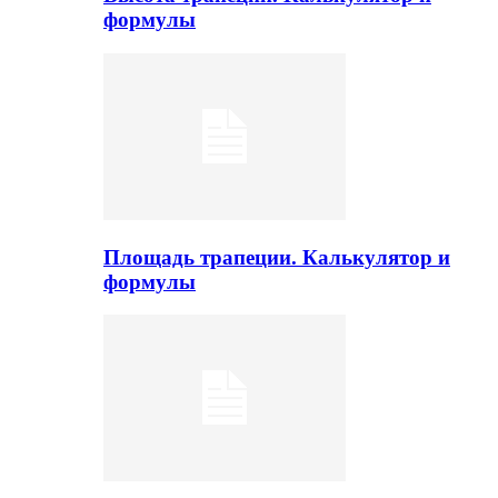
формулы
Площадь трапеции. Калькулятор и
формулы