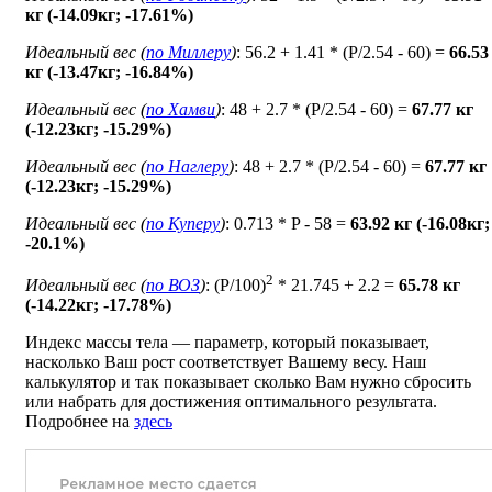
кг (-14.09кг; -17.61%)
Идеальный вес (
по Миллеру
)
: 56.2 + 1.41 * (P/2.54 - 60) =
66.53
кг (-13.47кг; -16.84%)
Идеальный вес (
по Хамви
)
: 48 + 2.7 * (P/2.54 - 60) =
67.77 кг
(-12.23кг; -15.29%)
Идеальный вес (
по Наглеру
)
: 48 + 2.7 * (P/2.54 - 60) =
67.77 кг
(-12.23кг; -15.29%)
Идеальный вес (
по Куперу
)
: 0.713 * P - 58 =
63.92 кг (-16.08кг;
-20.1%)
2
Идеальный вес (
по ВОЗ
)
: (P/100)
* 21.745 + 2.2 =
65.78 кг
(-14.22кг; -17.78%)
Индекс массы тела — параметр, который показывает,
насколько Ваш рост соответствует Вашему весу. Наш
калькулятор и так показывает сколько Вам нужно сбросить
или набрать для достижения оптимального результата.
Подробнее на
здесь