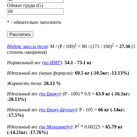
Обхват груди (G)
* - обязательно заполнить
Рассчитать
2
2
Индекс массы тела
: M / (P / 100)
= 80 / (171 / 100)
=
27.36
(1
степень ожирения)
Нормальный вес (
по ИМТ
):
54.1 - 73.1 кг
Идеальный вес (наша формула):
69.5 кг (-10.5кг; -13.13%)
Жирность тела:
28.13 %
Идеальный вес (
по Броку
)
: (P - 100) * 0.9 =
63.9 кг (-16.1кг;
-20.13%)
Идеальный вес (
по Броку-Бругшу
)
: P - 105 =
66 кг (-14кг;
-17.5%)
2
Идеальный вес (
по Мохаммеду
)
: P
* 0.00225 =
65.79 кг
(-14.21кг; -17.76%)