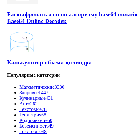
Расшифровать хэш по алгоритму base64 онлайн
Base64 Online Decoder.
Калькулятор объема цилиндра
Популярные категории
Математические
3330
Здоровье
1447
Кулинарные
431
Авто
262
Текстовые
78
Геометрия
68
Кодирование
60
Беременность
49
Текстовые
48