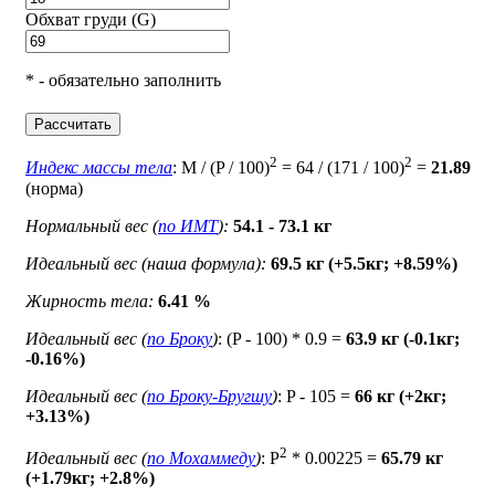
Обхват груди (G)
* - обязательно заполнить
Рассчитать
2
2
Индекс массы тела
: M / (P / 100)
= 64 / (171 / 100)
=
21.89
(норма)
Нормальный вес (
по ИМТ
):
54.1 - 73.1 кг
Идеальный вес (наша формула):
69.5 кг (+5.5кг; +8.59%)
Жирность тела:
6.41 %
Идеальный вес (
по Броку
)
: (P - 100) * 0.9 =
63.9 кг (-0.1кг;
-0.16%)
Идеальный вес (
по Броку-Бругшу
)
: P - 105 =
66 кг (+2кг;
+3.13%)
2
Идеальный вес (
по Мохаммеду
)
: P
* 0.00225 =
65.79 кг
(+1.79кг; +2.8%)