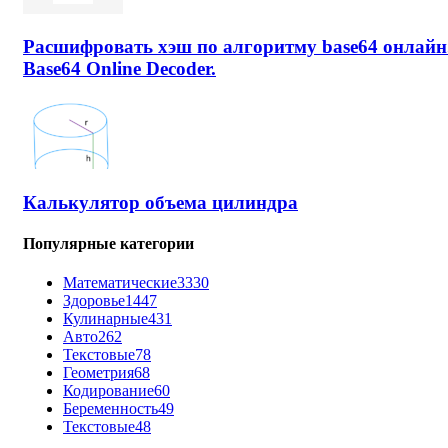
Расшифровать хэш по алгоритму base64 онлайн
Base64 Online Decoder.
Калькулятор объема цилиндра
Популярные категории
Математические
3330
Здоровье
1447
Кулинарные
431
Авто
262
Текстовые
78
Геометрия
68
Кодирование
60
Беременность
49
Текстовые
48