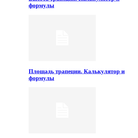
формулы
Площадь трапеции. Калькулятор и
формулы