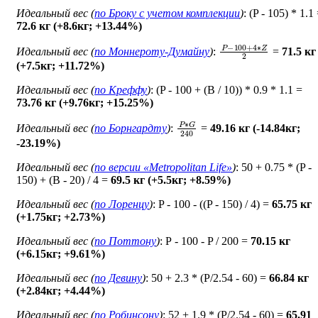
Идеальный вес (
по Броку c учетом комплекции
)
: (P - 105) * 1.1
72.6 кг (+8.6кг; +13.44%)
P
−
100
+
4
∗
Z
2
Идеальный вес (
по Моннероту-Думайну
)
:
=
71.5 кг
(+7.5кг; +11.72%)
Идеальный вес (
по Креффу
)
: (P - 100 + (B / 10)) * 0.9 * 1.1 =
73.76 кг (+9.76кг; +15.25%)
P
∗
G
240
Идеальный вес (
по Борнгардту
)
:
=
49.16 кг (-14.84кг;
-23.19%)
Идеальный вес (
по версии «Metropolitan Life»
)
: 50 + 0.75 * (P -
150) + (B - 20) / 4 =
69.5 кг (+5.5кг; +8.59%)
Идеальный вес (
по Лоренцу
)
: P - 100 - ((P - 150) / 4) =
65.75 кг
(+1.75кг; +2.73%)
Идеальный вес (
по Поттону
)
: Р - 100 - P / 200 =
70.15 кг
(+6.15кг; +9.61%)
Идеальный вес (
по Девину
)
: 50 + 2.3 * (P/2.54 - 60) =
66.84 кг
(+2.84кг; +4.44%)
Идеальный вес (
по Робинсону
)
: 52 + 1.9 * (P/2.54 - 60) =
65.91