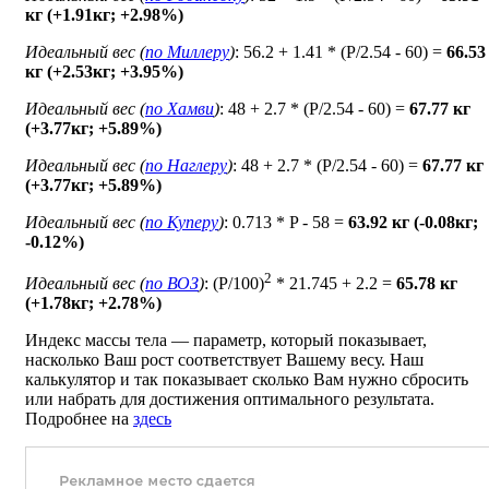
кг (+1.91кг; +2.98%)
Идеальный вес (
по Миллеру
)
: 56.2 + 1.41 * (P/2.54 - 60) =
66.53
кг (+2.53кг; +3.95%)
Идеальный вес (
по Хамви
)
: 48 + 2.7 * (P/2.54 - 60) =
67.77 кг
(+3.77кг; +5.89%)
Идеальный вес (
по Наглеру
)
: 48 + 2.7 * (P/2.54 - 60) =
67.77 кг
(+3.77кг; +5.89%)
Идеальный вес (
по Куперу
)
: 0.713 * P - 58 =
63.92 кг (-0.08кг;
-0.12%)
2
Идеальный вес (
по ВОЗ
)
: (P/100)
* 21.745 + 2.2 =
65.78 кг
(+1.78кг; +2.78%)
Индекс массы тела — параметр, который показывает,
насколько Ваш рост соответствует Вашему весу. Наш
калькулятор и так показывает сколько Вам нужно сбросить
или набрать для достижения оптимального результата.
Подробнее на
здесь