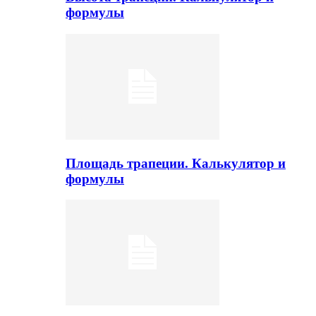
формулы
Площадь трапеции. Калькулятор и
формулы