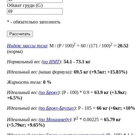
Обхват груди (G)
* - обязательно заполнить
Рассчитать
2
2
Индекс массы тела
: M / (P / 100)
= 60 / (171 / 100)
=
20.52
(норма)
Нормальный вес (
по ИМТ
):
54.1 - 73.1 кг
Идеальный вес (наша формула):
69.5 кг (+9.5кг; +15.83%)
Жирность тела:
0 %
Идеальный вес (
по Броку
)
: (P - 100) * 0.9 =
63.9 кг (+3.9кг;
+6.5%)
Идеальный вес (
по Броку-Бругшу
)
: P - 105 =
66 кг (+6кг; +10%
2
Идеальный вес (
по Мохаммеду
)
: P
* 0.00225 =
65.79 кг
(+5.79кг; +9.65%)