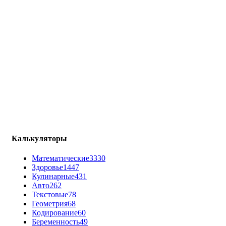
Калькуляторы
Математические
3330
Здоровье
1447
Кулинарные
431
Авто
262
Текстовые
78
Геометрия
68
Кодирование
60
Беременность
49