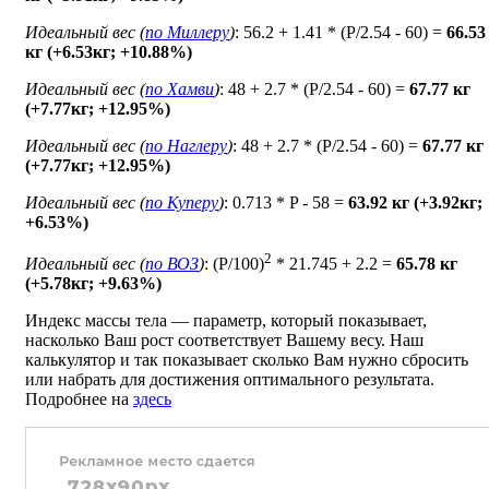
Идеальный вес (
по Миллеру
)
: 56.2 + 1.41 * (P/2.54 - 60) =
66.53
кг (+6.53кг; +10.88%)
Идеальный вес (
по Хамви
)
: 48 + 2.7 * (P/2.54 - 60) =
67.77 кг
(+7.77кг; +12.95%)
Идеальный вес (
по Наглеру
)
: 48 + 2.7 * (P/2.54 - 60) =
67.77 кг
(+7.77кг; +12.95%)
Идеальный вес (
по Куперу
)
: 0.713 * P - 58 =
63.92 кг (+3.92кг;
+6.53%)
2
Идеальный вес (
по ВОЗ
)
: (P/100)
* 21.745 + 2.2 =
65.78 кг
(+5.78кг; +9.63%)
Индекс массы тела — параметр, который показывает,
насколько Ваш рост соответствует Вашему весу. Наш
калькулятор и так показывает сколько Вам нужно сбросить
или набрать для достижения оптимального результата.
Подробнее на
здесь