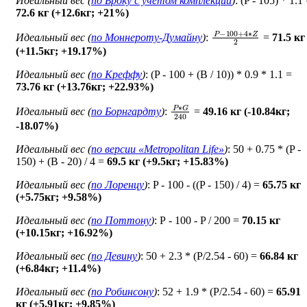
Идеальный вес (
по Броку c учетом комплекции
)
: (P - 105) * 1.1
72.6 кг (+12.6кг; +21%)
P
−
100
+
4
∗
Z
2
Идеальный вес (
по Моннероту-Думайну
)
:
=
71.5 кг
(+11.5кг; +19.17%)
Идеальный вес (
по Креффу
)
: (P - 100 + (B / 10)) * 0.9 * 1.1 =
73.76 кг (+13.76кг; +22.93%)
P
∗
G
240
Идеальный вес (
по Борнгардту
)
:
=
49.16 кг (-10.84кг;
-18.07%)
Идеальный вес (
по версии «Metropolitan Life»
)
: 50 + 0.75 * (P -
150) + (B - 20) / 4 =
69.5 кг (+9.5кг; +15.83%)
Идеальный вес (
по Лоренцу
)
: P - 100 - ((P - 150) / 4) =
65.75 кг
(+5.75кг; +9.58%)
Идеальный вес (
по Поттону
)
: Р - 100 - P / 200 =
70.15 кг
(+10.15кг; +16.92%)
Идеальный вес (
по Девину
)
: 50 + 2.3 * (P/2.54 - 60) =
66.84 кг
(+6.84кг; +11.4%)
Идеальный вес (
по Робинсону
)
: 52 + 1.9 * (P/2.54 - 60) =
65.91
кг (+5.91кг; +9.85%)