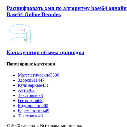
Расшифровать хэш по алгоритму base64 онлайн
Base64 Online Decoder.
Калькулятор объема цилиндра
Популярные категории
Математические
3330
Здоровье
1447
Кулинарные
431
Авто
262
Текстовые
78
Геометрия
68
Кодирование
60
Беременность
49
Текстовые
48
© 2020 calcon.ru. Все права защищены.