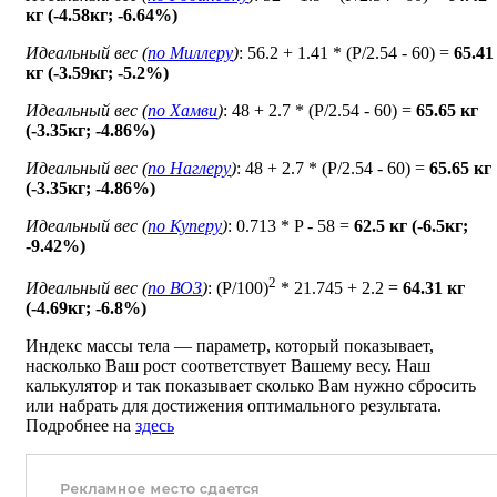
кг (-4.58кг; -6.64%)
Идеальный вес (
по Миллеру
)
: 56.2 + 1.41 * (P/2.54 - 60) =
65.41
кг (-3.59кг; -5.2%)
Идеальный вес (
по Хамви
)
: 48 + 2.7 * (P/2.54 - 60) =
65.65 кг
(-3.35кг; -4.86%)
Идеальный вес (
по Наглеру
)
: 48 + 2.7 * (P/2.54 - 60) =
65.65 кг
(-3.35кг; -4.86%)
Идеальный вес (
по Куперу
)
: 0.713 * P - 58 =
62.5 кг (-6.5кг;
-9.42%)
2
Идеальный вес (
по ВОЗ
)
: (P/100)
* 21.745 + 2.2 =
64.31 кг
(-4.69кг; -6.8%)
Индекс массы тела — параметр, который показывает,
насколько Ваш рост соответствует Вашему весу. Наш
калькулятор и так показывает сколько Вам нужно сбросить
или набрать для достижения оптимального результата.
Подробнее на
здесь