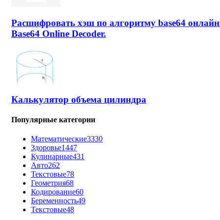
Расшифровать хэш по алгоритму base64 онлайн
Base64 Online Decoder.
Калькулятор объема цилиндра
Популярные категории
Математические
3330
Здоровье
1447
Кулинарные
431
Авто
262
Текстовые
78
Геометрия
68
Кодирование
60
Беременность
49
Текстовые
48