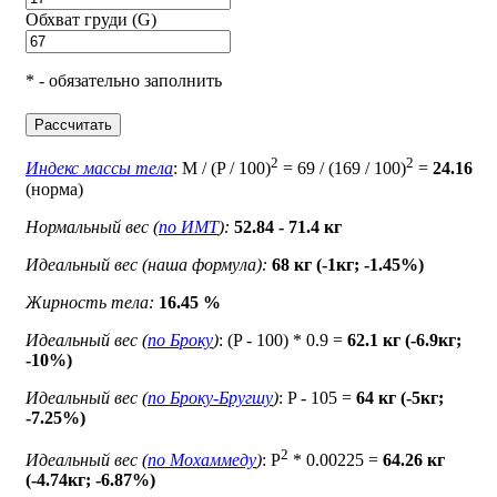
Обхват груди (G)
* - обязательно заполнить
Рассчитать
2
2
Индекс массы тела
: M / (P / 100)
= 69 / (169 / 100)
=
24.16
(норма)
Нормальный вес (
по ИМТ
):
52.84 - 71.4 кг
Идеальный вес (наша формула):
68 кг (-1кг; -1.45%)
Жирность тела:
16.45 %
Идеальный вес (
по Броку
)
: (P - 100) * 0.9 =
62.1 кг (-6.9кг;
-10%)
Идеальный вес (
по Броку-Бругшу
)
: P - 105 =
64 кг (-5кг;
-7.25%)
2
Идеальный вес (
по Мохаммеду
)
: P
* 0.00225 =
64.26 кг
(-4.74кг; -6.87%)