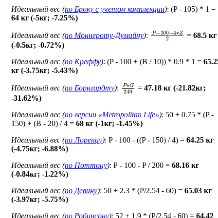
Идеальный вес (
по Броку c учетом комплекции
)
: (P - 105) * 1 =
64 кг (-5кг; -7.25%)
P
−
100
+
4
∗
Z
2
Идеальный вес (
по Моннероту-Думайну
)
:
=
68.5 кг
(-0.5кг; -0.72%)
Идеальный вес (
по Креффу
)
: (P - 100 + (B / 10)) * 0.9 * 1 =
65.2
кг (-3.75кг; -5.43%)
P
∗
G
240
Идеальный вес (
по Борнгардту
)
:
=
47.18 кг (-21.82кг;
-31.62%)
Идеальный вес (
по версии «Metropolitan Life»
)
: 50 + 0.75 * (P -
150) + (B - 20) / 4 =
68 кг (-1кг; -1.45%)
Идеальный вес (
по Лоренцу
)
: P - 100 - ((P - 150) / 4) =
64.25 кг
(-4.75кг; -6.88%)
Идеальный вес (
по Поттону
)
: Р - 100 - P / 200 =
68.16 кг
(-0.84кг; -1.22%)
Идеальный вес (
по Девину
)
: 50 + 2.3 * (P/2.54 - 60) =
65.03 кг
(-3.97кг; -5.75%)
Идеальный вес (
по Робинсону
)
: 52 + 1.9 * (P/2.54 - 60) =
64.42