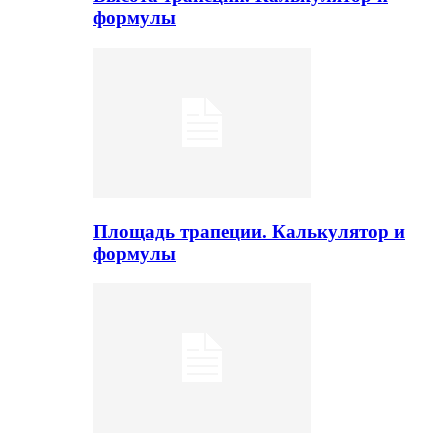
формулы
Площадь трапеции. Калькулятор и
формулы