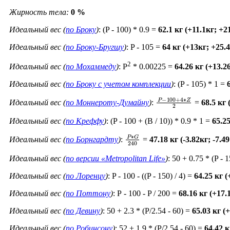
Жирность тела:
0 %
Идеальный вес (
по Броку
)
: (P - 100) * 0.9 =
62.1 кг (+11.1кг; +
Идеальный вес (
по Броку-Бругшу
)
: P - 105 =
64 кг (+13кг; +25.
2
Идеальный вес (
по Мохаммеду
)
: P
* 0.00225 =
64.26 кг (+13.
Идеальный вес (
по Броку c учетом комплекции
)
: (P - 105) * 1 =
P
−
100
+
4
∗
Z
2
Идеальный вес (
по Моннероту-Думайну
)
:
=
68.5 кг
Идеальный вес (
по Креффу
)
: (P - 100 + (B / 10)) * 0.9 * 1 =
65.2
P
∗
G
240
Идеальный вес (
по Борнгардту
)
:
=
47.18 кг (-3.82кг; -7.4
Идеальный вес (
по версии «Metropolitan Life»
)
: 50 + 0.75 * (P - 
Идеальный вес (
по Лоренцу
)
: P - 100 - ((P - 150) / 4) =
64.25 кг 
Идеальный вес (
по Поттону
)
: Р - 100 - P / 200 =
68.16 кг (+17
Идеальный вес (
по Девину
)
: 50 + 2.3 * (P/2.54 - 60) =
65.03 кг (
Идеальный вес (
по Робинсону
)
: 52 + 1.9 * (P/2.54 - 60) =
64.42 