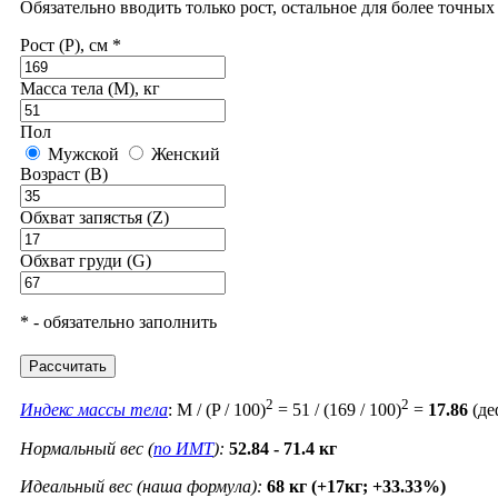
Обязательно вводить только рост, остальное для более точны
Рост (P), см *
Масса тела (M), кг
Пол
Мужской
Женский
Возраст (B)
Обхват запястья (Z)
Обхват груди (G)
* - обязательно заполнить
Рассчитать
2
2
Индекс массы тела
: M / (P / 100)
= 51 / (169 / 100)
=
17.86
(де
Нормальный вес (
по ИМТ
):
52.84 - 71.4 кг
Идеальный вес (наша формула):
68 кг (+17кг; +33.33%)