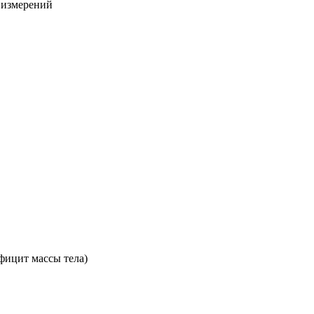
х измерений
фицит массы тела)