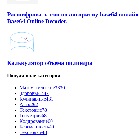
Расшифровать хэш по алгоритму base64 онлайн
Base64 Online Decoder.
Калькулятор объема цилиндра
Популярные категории
Математические
3330
Здоровье
1447
Кулинарные
431
Авто
262
Текстовые
78
Геометрия
68
Кодирование
60
Беременность
49
Текстовые
48