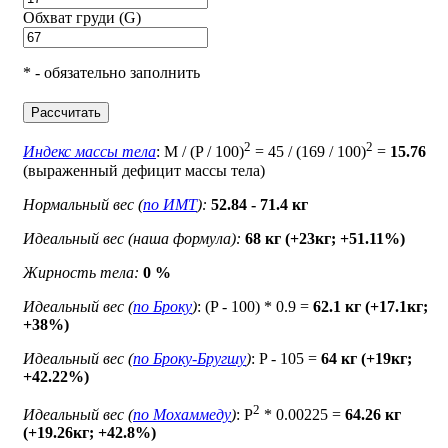
Обхват груди (G)
* - обязательно заполнить
Рассчитать
2
2
Индекс массы тела
: M / (P / 100)
= 45 / (169 / 100)
=
15.76
(выраженный дефицит массы тела)
Нормальный вес (
по ИМТ
):
52.84 - 71.4 кг
Идеальный вес (наша формула):
68 кг (+23кг; +51.11%)
Жирность тела:
0 %
Идеальный вес (
по Броку
)
: (P - 100) * 0.9 =
62.1 кг (+17.1кг;
+38%)
Идеальный вес (
по Броку-Бругшу
)
: P - 105 =
64 кг (+19кг;
+42.22%)
2
Идеальный вес (
по Мохаммеду
)
: P
* 0.00225 =
64.26 кг
(+19.26кг; +42.8%)