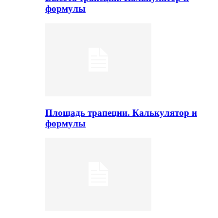
формулы
Площадь трапеции. Калькулятор и
формулы