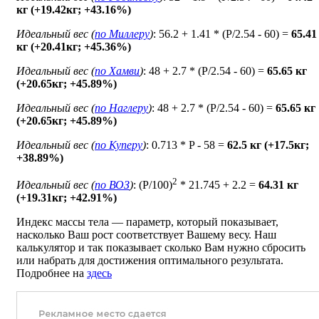
кг (+19.42кг; +43.16%)
Идеальный вес (
по Миллеру
)
: 56.2 + 1.41 * (P/2.54 - 60) =
65.41
кг (+20.41кг; +45.36%)
Идеальный вес (
по Хамви
)
: 48 + 2.7 * (P/2.54 - 60) =
65.65 кг
(+20.65кг; +45.89%)
Идеальный вес (
по Наглеру
)
: 48 + 2.7 * (P/2.54 - 60) =
65.65 кг
(+20.65кг; +45.89%)
Идеальный вес (
по Куперу
)
: 0.713 * P - 58 =
62.5 кг (+17.5кг;
+38.89%)
2
Идеальный вес (
по ВОЗ
)
: (P/100)
* 21.745 + 2.2 =
64.31 кг
(+19.31кг; +42.91%)
Индекс массы тела — параметр, который показывает,
насколько Ваш рост соответствует Вашему весу. Наш
калькулятор и так показывает сколько Вам нужно сбросить
или набрать для достижения оптимального результата.
Подробнее на
здесь