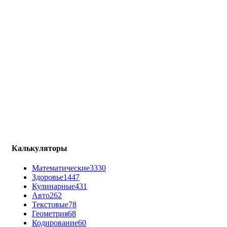
Калькуляторы
Математические
3330
Здоровье
1447
Кулинарные
431
Авто
262
Текстовые
78
Геометрия
68
Кодирование
60