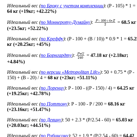
Идеальный вес (
по Броку c учетом комплекции
)
: (P - 105) * 1 =
64 кг (+19кг; +42.22%)
P
−
100
+
4
∗
Z
2
Идеальный вес (
по Моннероту-Думайну
)
:
=
68.5 кг
(+23.5кг; +52.22%)
Идеальный вес (
по Креффу
)
: (P - 100 + (B / 10)) * 0.9 * 1 =
65.2
кг (+20.25кг; +45%)
P
∗
G
240
Идеальный вес (
по Борнгардту
)
:
=
47.18 кг (+2.18кг;
+4.84%)
Идеальный вес (
по версии «Metropolitan Life»
)
: 50 + 0.75 * (P -
150) + (B - 20) / 4 =
68 кг (+23кг; +51.11%)
Идеальный вес (
по Лоренцу
)
: P - 100 - ((P - 150) / 4) =
64.25 кг
(+19.25кг; +42.78%)
Идеальный вес (
по Поттону
)
: Р - 100 - P / 200 =
68.16 кг
(+23.16кг; +51.47%)
Идеальный вес (
по Девину
)
: 50 + 2.3 * (P/2.54 - 60) =
65.03 кг
(+20.03кг; +44.51%)
Идеальный вес (
по Робинсону
)
: 52 + 1.9 * (P/2.54 - 60) =
64.42