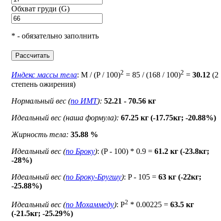
Обхват груди (G)
* - обязательно заполнить
Рассчитать
2
2
Индекс массы тела
: M / (P / 100)
= 85 / (168 / 100)
=
30.12
(2
степень ожирения)
Нормальный вес (
по ИМТ
):
52.21 - 70.56 кг
Идеальный вес (наша формула):
67.25 кг (-17.75кг; -20.88%)
Жирность тела:
35.88 %
Идеальный вес (
по Броку
)
: (P - 100) * 0.9 =
61.2 кг (-23.8кг;
-28%)
Идеальный вес (
по Броку-Бругшу
)
: P - 105 =
63 кг (-22кг;
-25.88%)
2
Идеальный вес (
по Мохаммеду
)
: P
* 0.00225 =
63.5 кг
(-21.5кг; -25.29%)