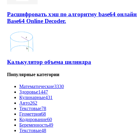
Расшифровать хэш по алгоритму base64 онлайн
Base64 Online Decoder.
Калькулятор объема цилиндра
Популярные категории
Математические
3330
Здоровье
1447
Кулинарные
431
Авто
262
Текстовые
78
Геометрия
68
Кодирование
60
Беременность
49
Текстовые
48