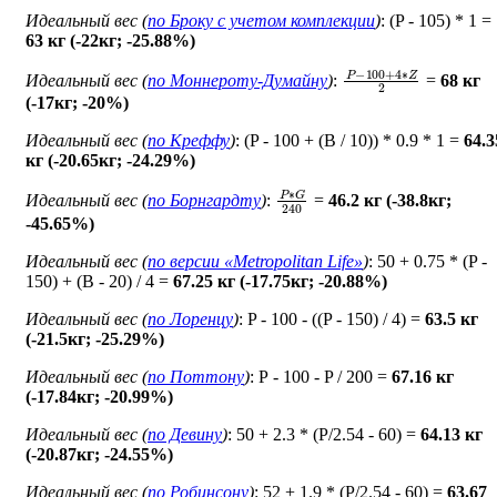
Идеальный вес (
по Броку c учетом комплекции
)
: (P - 105) * 1 =
63 кг (-22кг; -25.88%)
P
−
100
+
4
∗
Z
2
Идеальный вес (
по Моннероту-Думайну
)
:
=
68 кг
(-17кг; -20%)
Идеальный вес (
по Креффу
)
: (P - 100 + (B / 10)) * 0.9 * 1 =
64.3
кг (-20.65кг; -24.29%)
P
∗
G
240
Идеальный вес (
по Борнгардту
)
:
=
46.2 кг (-38.8кг;
-45.65%)
Идеальный вес (
по версии «Metropolitan Life»
)
: 50 + 0.75 * (P -
150) + (B - 20) / 4 =
67.25 кг (-17.75кг; -20.88%)
Идеальный вес (
по Лоренцу
)
: P - 100 - ((P - 150) / 4) =
63.5 кг
(-21.5кг; -25.29%)
Идеальный вес (
по Поттону
)
: Р - 100 - P / 200 =
67.16 кг
(-17.84кг; -20.99%)
Идеальный вес (
по Девину
)
: 50 + 2.3 * (P/2.54 - 60) =
64.13 кг
(-20.87кг; -24.55%)
Идеальный вес (
по Робинсону
)
: 52 + 1.9 * (P/2.54 - 60) =
63.67