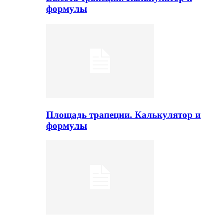
формулы
Площадь трапеции. Калькулятор и
формулы