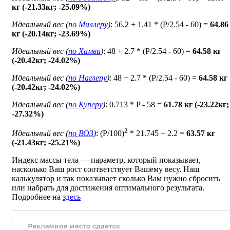
кг (-21.33кг; -25.09%)
Идеальный вес (
по Миллеру
)
: 56.2 + 1.41 * (P/2.54 - 60) =
64.86
кг (-20.14кг; -23.69%)
Идеальный вес (
по Хамви
)
: 48 + 2.7 * (P/2.54 - 60) =
64.58 кг
(-20.42кг; -24.02%)
Идеальный вес (
по Наглеру
)
: 48 + 2.7 * (P/2.54 - 60) =
64.58 кг
(-20.42кг; -24.02%)
Идеальный вес (
по Куперу
)
: 0.713 * P - 58 =
61.78 кг (-23.22кг;
-27.32%)
2
Идеальный вес (
по ВОЗ
)
: (P/100)
* 21.745 + 2.2 =
63.57 кг
(-21.43кг; -25.21%)
Индекс массы тела — параметр, который показывает,
насколько Ваш рост соответствует Вашему весу. Наш
калькулятор и так показывает сколько Вам нужно сбросить
или набрать для достижения оптимального результата.
Подробнее на
здесь