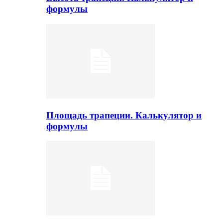
формулы
Площадь трапеции. Калькулятор и
формулы