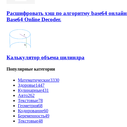
Расшифровать хэш по алгоритму base64 онлайн
Base64 Online Decoder.
Калькулятор объема цилиндра
Популярные категории
Математические
3330
Здоровье
1447
Кулинарные
431
Авто
262
Текстовые
78
Геометрия
68
Кодирование
60
Беременность
49
Текстовые
48