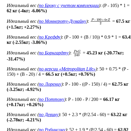
Идеальный вес (
по Броку c учетом комплекции
)
: (P - 105) * 1 =
62 кг (-4кг; -6.06%)
P
−
100
+
4
∗
Z
2
Идеальный вес (
по Моннероту-Думайну
)
:
=
67.5 кг
(+1.5кг; +2.27%)
Идеальный вес (
по Креффу
)
: (P - 100 + (B / 10)) * 0.9 * 1 =
63.4
кг (-2.55кг; -3.86%)
P
∗
G
240
Идеальный вес (
по Борнгардту
)
:
=
45.23 кг (-20.77кг;
-31.47%)
Идеальный вес (
по версии «Metropolitan Life»
)
: 50 + 0.75 * (P -
150) + (B - 20) / 4 =
66.5 кг (+0.5кг; +0.76%)
Идеальный вес (
по Лоренцу
)
: P - 100 - ((P - 150) / 4) =
62.75 кг
(-3.25кг; -4.92%)
Идеальный вес (
по Поттону
)
: Р - 100 - P / 200 =
66.17 кг
(+0.17кг; +0.26%)
Идеальный вес (
по Девину
)
: 50 + 2.3 * (P/2.54 - 60) =
63.22 кг
(-2.78кг; -4.21%)
Идеальный вес (
по Робинсону
)
: 52 + 1.9 * (P/2.54 - 60) =
62.92