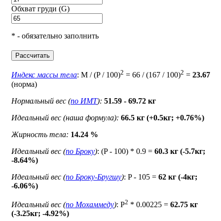
Обхват груди (G)
* - обязательно заполнить
Рассчитать
2
2
Индекс массы тела
: M / (P / 100)
= 66 / (167 / 100)
=
23.67
(норма)
Нормальный вес (
по ИМТ
):
51.59 - 69.72 кг
Идеальный вес (наша формула):
66.5 кг (+0.5кг; +0.76%)
Жирность тела:
14.24 %
Идеальный вес (
по Броку
)
: (P - 100) * 0.9 =
60.3 кг (-5.7кг;
-8.64%)
Идеальный вес (
по Броку-Бругшу
)
: P - 105 =
62 кг (-4кг;
-6.06%)
2
Идеальный вес (
по Мохаммеду
)
: P
* 0.00225 =
62.75 кг
(-3.25кг; -4.92%)