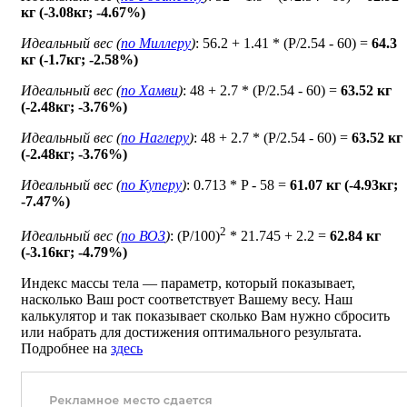
кг (-3.08кг; -4.67%)
Идеальный вес (
по Миллеру
)
: 56.2 + 1.41 * (P/2.54 - 60) =
64.3
кг (-1.7кг; -2.58%)
Идеальный вес (
по Хамви
)
: 48 + 2.7 * (P/2.54 - 60) =
63.52 кг
(-2.48кг; -3.76%)
Идеальный вес (
по Наглеру
)
: 48 + 2.7 * (P/2.54 - 60) =
63.52 кг
(-2.48кг; -3.76%)
Идеальный вес (
по Куперу
)
: 0.713 * P - 58 =
61.07 кг (-4.93кг;
-7.47%)
2
Идеальный вес (
по ВОЗ
)
: (P/100)
* 21.745 + 2.2 =
62.84 кг
(-3.16кг; -4.79%)
Индекс массы тела — параметр, который показывает,
насколько Ваш рост соответствует Вашему весу. Наш
калькулятор и так показывает сколько Вам нужно сбросить
или набрать для достижения оптимального результата.
Подробнее на
здесь