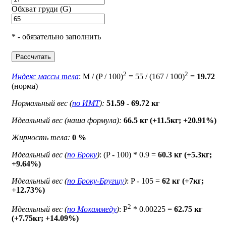
Обхват груди (G)
* - обязательно заполнить
Рассчитать
2
2
Индекс массы тела
: M / (P / 100)
= 55 / (167 / 100)
=
19.72
(норма)
Нормальный вес (
по ИМТ
):
51.59 - 69.72 кг
Идеальный вес (наша формула):
66.5 кг (+11.5кг; +20.91%)
Жирность тела:
0 %
Идеальный вес (
по Броку
)
: (P - 100) * 0.9 =
60.3 кг (+5.3кг;
+9.64%)
Идеальный вес (
по Броку-Бругшу
)
: P - 105 =
62 кг (+7кг;
+12.73%)
2
Идеальный вес (
по Мохаммеду
)
: P
* 0.00225 =
62.75 кг
(+7.75кг; +14.09%)