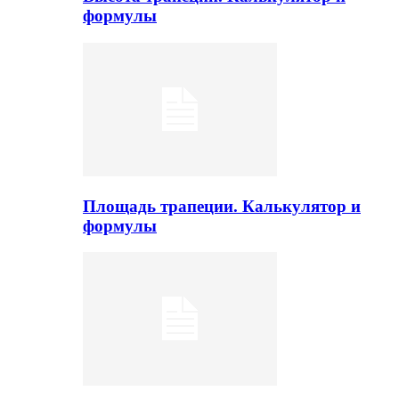
формулы
Площадь трапеции. Калькулятор и
формулы