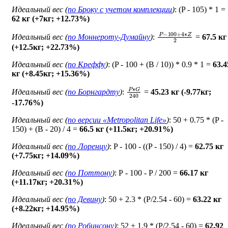
Идеальный вес (
по Броку c учетом комплекции
)
: (P - 105) * 1 =
62 кг (+7кг; +12.73%)
P
−
100
+
4
∗
Z
2
Идеальный вес (
по Моннероту-Думайну
)
:
=
67.5 кг
(+12.5кг; +22.73%)
Идеальный вес (
по Креффу
)
: (P - 100 + (B / 10)) * 0.9 * 1 =
63.4
кг (+8.45кг; +15.36%)
P
∗
G
240
Идеальный вес (
по Борнгардту
)
:
=
45.23 кг (-9.77кг;
-17.76%)
Идеальный вес (
по версии «Metropolitan Life»
)
: 50 + 0.75 * (P -
150) + (B - 20) / 4 =
66.5 кг (+11.5кг; +20.91%)
Идеальный вес (
по Лоренцу
)
: P - 100 - ((P - 150) / 4) =
62.75 кг
(+7.75кг; +14.09%)
Идеальный вес (
по Поттону
)
: Р - 100 - P / 200 =
66.17 кг
(+11.17кг; +20.31%)
Идеальный вес (
по Девину
)
: 50 + 2.3 * (P/2.54 - 60) =
63.22 кг
(+8.22кг; +14.95%)
Идеальный вес (
по Робинсону
)
: 52 + 1.9 * (P/2.54 - 60) =
62.92