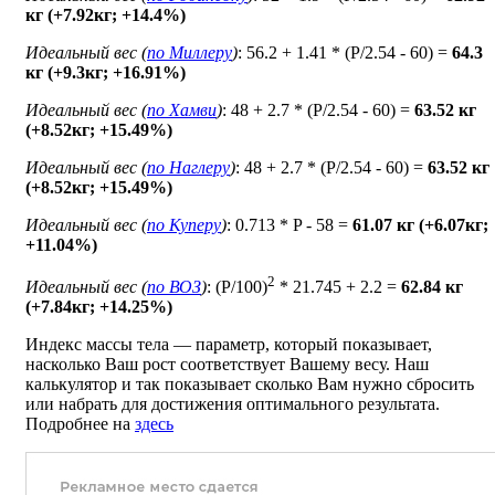
кг (+7.92кг; +14.4%)
Идеальный вес (
по Миллеру
)
: 56.2 + 1.41 * (P/2.54 - 60) =
64.3
кг (+9.3кг; +16.91%)
Идеальный вес (
по Хамви
)
: 48 + 2.7 * (P/2.54 - 60) =
63.52 кг
(+8.52кг; +15.49%)
Идеальный вес (
по Наглеру
)
: 48 + 2.7 * (P/2.54 - 60) =
63.52 кг
(+8.52кг; +15.49%)
Идеальный вес (
по Куперу
)
: 0.713 * P - 58 =
61.07 кг (+6.07кг;
+11.04%)
2
Идеальный вес (
по ВОЗ
)
: (P/100)
* 21.745 + 2.2 =
62.84 кг
(+7.84кг; +14.25%)
Индекс массы тела — параметр, который показывает,
насколько Ваш рост соответствует Вашему весу. Наш
калькулятор и так показывает сколько Вам нужно сбросить
или набрать для достижения оптимального результата.
Подробнее на
здесь