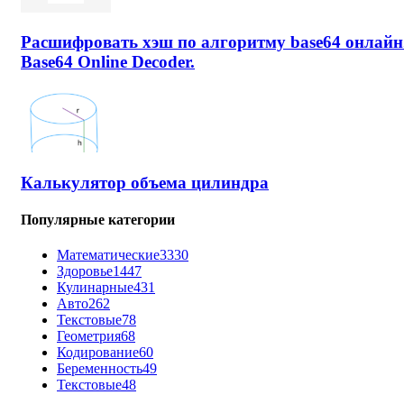
Расшифровать хэш по алгоритму base64 онлайн
Base64 Online Decoder.
Калькулятор объема цилиндра
Популярные категории
Математические
3330
Здоровье
1447
Кулинарные
431
Авто
262
Текстовые
78
Геометрия
68
Кодирование
60
Беременность
49
Текстовые
48