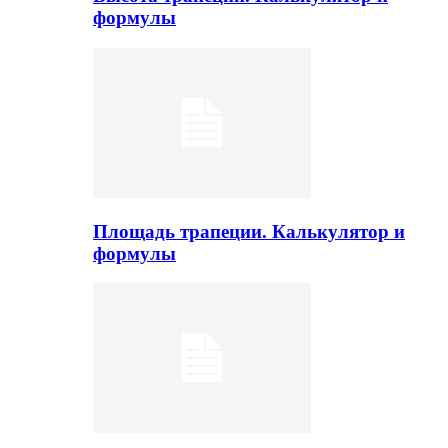
формулы
Площадь трапеции. Калькулятор и
формулы