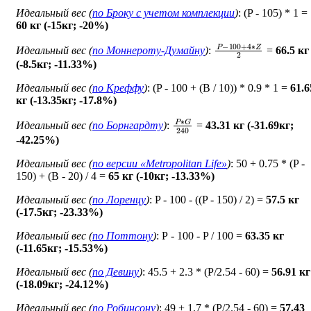
Идеальный вес (
по Броку c учетом комплекции
)
: (P - 105) * 1 =
60 кг (-15кг; -20%)
P
−
100
+
4
∗
Z
2
Идеальный вес (
по Моннероту-Думайну
)
:
=
66.5 кг
(-8.5кг; -11.33%)
Идеальный вес (
по Креффу
)
: (P - 100 + (B / 10)) * 0.9 * 1 =
61.6
кг (-13.35кг; -17.8%)
P
∗
G
240
Идеальный вес (
по Борнгардту
)
:
=
43.31 кг (-31.69кг;
-42.25%)
Идеальный вес (
по версии «Metropolitan Life»
)
: 50 + 0.75 * (P -
150) + (B - 20) / 4 =
65 кг (-10кг; -13.33%)
Идеальный вес (
по Лоренцу
)
: P - 100 - ((P - 150) / 2) =
57.5 кг
(-17.5кг; -23.33%)
Идеальный вес (
по Поттону
)
: Р - 100 - P / 100 =
63.35 кг
(-11.65кг; -15.53%)
Идеальный вес (
по Девину
)
: 45.5 + 2.3 * (P/2.54 - 60) =
56.91 кг
(-18.09кг; -24.12%)
Идеальный вес (
по Робинсону
)
: 49 + 1.7 * (P/2.54 - 60) =
57.43