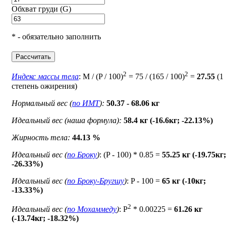
Обхват груди (G)
* - обязательно заполнить
Рассчитать
2
2
Индекс массы тела
: M / (P / 100)
= 75 / (165 / 100)
=
27.55
(1
степень ожирения)
Нормальный вес (
по ИМТ
):
50.37 - 68.06 кг
Идеальный вес (наша формула):
58.4 кг (-16.6кг; -22.13%)
Жирность тела:
44.13 %
Идеальный вес (
по Броку
)
: (P - 100) * 0.85 =
55.25 кг (-19.75кг;
-26.33%)
Идеальный вес (
по Броку-Бругшу
)
: P - 100 =
65 кг (-10кг;
-13.33%)
2
Идеальный вес (
по Мохаммеду
)
: P
* 0.00225 =
61.26 кг
(-13.74кг; -18.32%)