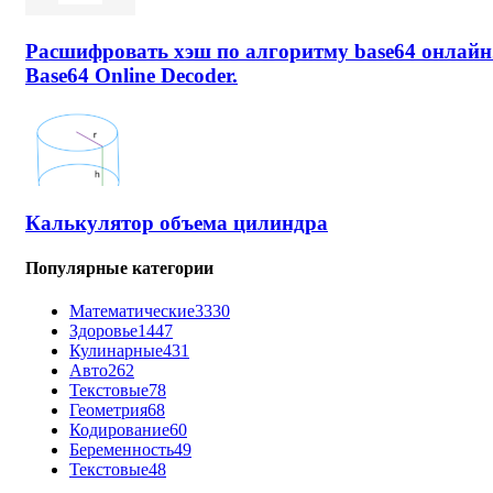
Расшифровать хэш по алгоритму base64 онлайн
Base64 Online Decoder.
Калькулятор объема цилиндра
Популярные категории
Математические
3330
Здоровье
1447
Кулинарные
431
Авто
262
Текстовые
78
Геометрия
68
Кодирование
60
Беременность
49
Текстовые
48