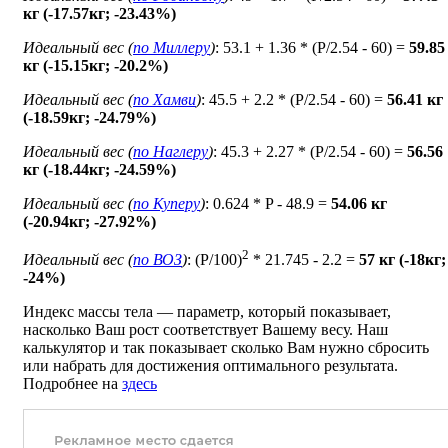
кг (-17.57кг; -23.43%)
Идеальный вес (
по Миллеру
)
: 53.1 + 1.36 * (P/2.54 - 60) =
59.85
кг (-15.15кг; -20.2%)
Идеальный вес (
по Хамви
)
: 45.5 + 2.2 * (P/2.54 - 60) =
56.41 кг
(-18.59кг; -24.79%)
Идеальный вес (
по Наглеру
)
: 45.3 + 2.27 * (P/2.54 - 60) =
56.56
кг (-18.44кг; -24.59%)
Идеальный вес (
по Куперу
)
: 0.624 * P - 48.9 =
54.06 кг
(-20.94кг; -27.92%)
2
Идеальный вес (
по ВОЗ
)
: (P/100)
* 21.745 - 2.2 =
57 кг (-18кг;
-24%)
Индекс массы тела — параметр, который показывает,
насколько Ваш рост соответствует Вашему весу. Наш
калькулятор и так показывает сколько Вам нужно сбросить
или набрать для достижения оптимального результата.
Подробнее на
здесь