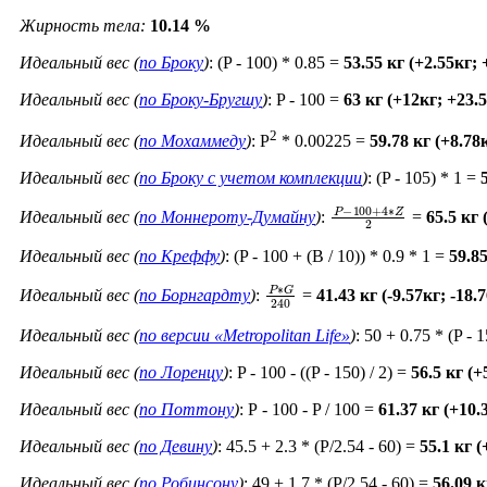
Жирность тела:
10.14 %
Идеальный вес (
по Броку
)
: (P - 100) * 0.85 =
53.55 кг (+2.55кг;
Идеальный вес (
по Броку-Бругшу
)
: P - 100 =
63 кг (+12кг; +23.
2
Идеальный вес (
по Мохаммеду
)
: P
* 0.00225 =
59.78 кг (+8.78
Идеальный вес (
по Броку c учетом комплекции
)
: (P - 105) * 1 =
P
−
100
+
4
∗
Z
2
Идеальный вес (
по Моннероту-Думайну
)
:
=
65.5 кг
Идеальный вес (
по Креффу
)
: (P - 100 + (B / 10)) * 0.9 * 1 =
59.8
P
∗
G
240
Идеальный вес (
по Борнгардту
)
:
=
41.43 кг (-9.57кг; -18
Идеальный вес (
по версии «Metropolitan Life»
)
: 50 + 0.75 * (P - 
Идеальный вес (
по Лоренцу
)
: P - 100 - ((P - 150) / 2) =
56.5 кг (
Идеальный вес (
по Поттону
)
: Р - 100 - P / 100 =
61.37 кг (+10
Идеальный вес (
по Девину
)
: 45.5 + 2.3 * (P/2.54 - 60) =
55.1 кг 
Идеальный вес (
по Робинсону
)
: 49 + 1.7 * (P/2.54 - 60) =
56.09 к