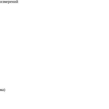
х измерений
ма)