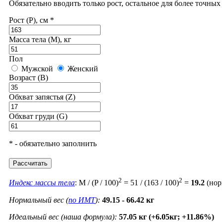
Обязательно вводить только рост, остальное для более точны
Рост (P), см *
Масса тела (M), кг
Пол
Мужской
Женский
Возраст (B)
Обхват запястья (Z)
Обхват груди (G)
* - обязательно заполнить
Рассчитать
2
2
Индекс массы тела
: M / (P / 100)
= 51 / (163 / 100)
=
19.2
(нор
Нормальный вес (
по ИМТ
):
49.15 - 66.42 кг
Идеальный вес (наша формула):
57.05 кг (+6.05кг; +11.86%)