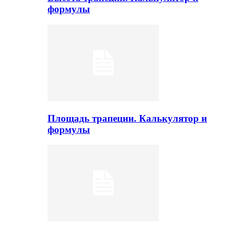
формулы
Площадь трапеции. Калькулятор и
формулы