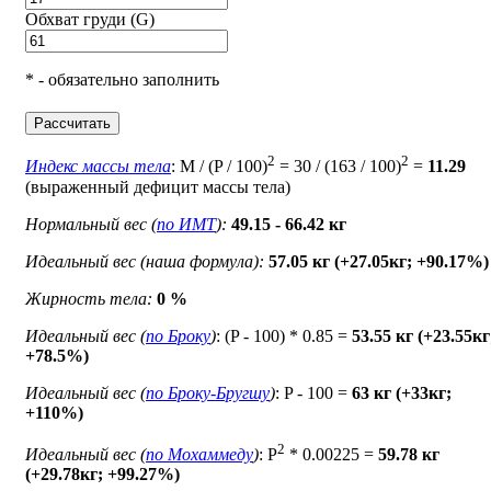
Обхват груди (G)
* - обязательно заполнить
Рассчитать
2
2
Индекс массы тела
: M / (P / 100)
= 30 / (163 / 100)
=
11.29
(выраженный дефицит массы тела)
Нормальный вес (
по ИМТ
):
49.15 - 66.42 кг
Идеальный вес (наша формула):
57.05 кг (+27.05кг; +90.17%)
Жирность тела:
0 %
Идеальный вес (
по Броку
)
: (P - 100) * 0.85 =
53.55 кг (+23.55кг
+78.5%)
Идеальный вес (
по Броку-Бругшу
)
: P - 100 =
63 кг (+33кг;
+110%)
2
Идеальный вес (
по Мохаммеду
)
: P
* 0.00225 =
59.78 кг
(+29.78кг; +99.27%)