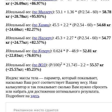
кг (+26.09кг; +86.97%)
Идеальный вес (
по Миллеру
)
: 53.1 + 1.36 * (P/2.54 - 60) =
58.78
кг (+28.78кг; +95.93%)
Идеальный вес (
по Хамви
)
: 45.5 + 2.2 * (P/2.54 - 60) =
54.68 кг
(+24.68кг; +82.27%)
Идеальный вес (
по Наглеру
)
: 45.3 + 2.27 * (P/2.54 - 60) =
54.77
кг (+24.77кг; +82.57%)
Идеальный вес (
по Куперу
)
: 0.624 * P - 48.9 =
52.81 кг
(+22.81кг; +76.03%)
2
Идеальный вес (
по ВОЗ
)
: (P/100)
* 21.745 - 2.2 =
55.57 кг
(+25.57кг; +85.23%)
Индекс массы тела — параметр, который показывает,
насколько Ваш рост соответствует Вашему весу. Наш
калькулятор и так показывает сколько Вам нужно сбросить
или набрать для достижения оптимального результата.
Подробнее на
здесь