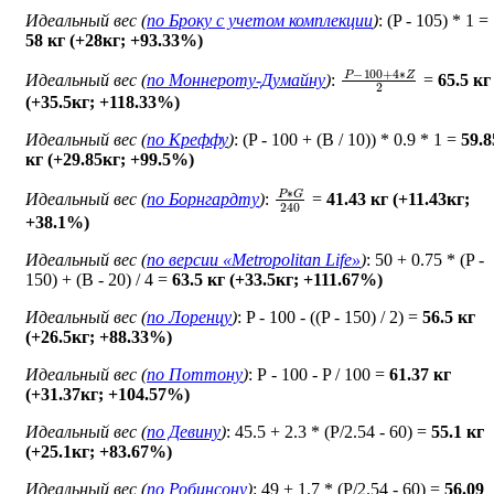
Идеальный вес (
по Броку c учетом комплекции
)
: (P - 105) * 1 =
58 кг (+28кг; +93.33%)
P
−
100
+
4
∗
Z
2
Идеальный вес (
по Моннероту-Думайну
)
:
=
65.5 кг
(+35.5кг; +118.33%)
Идеальный вес (
по Креффу
)
: (P - 100 + (B / 10)) * 0.9 * 1 =
59.8
кг (+29.85кг; +99.5%)
P
∗
G
240
Идеальный вес (
по Борнгардту
)
:
=
41.43 кг (+11.43кг;
+38.1%)
Идеальный вес (
по версии «Metropolitan Life»
)
: 50 + 0.75 * (P -
150) + (B - 20) / 4 =
63.5 кг (+33.5кг; +111.67%)
Идеальный вес (
по Лоренцу
)
: P - 100 - ((P - 150) / 2) =
56.5 кг
(+26.5кг; +88.33%)
Идеальный вес (
по Поттону
)
: Р - 100 - P / 100 =
61.37 кг
(+31.37кг; +104.57%)
Идеальный вес (
по Девину
)
: 45.5 + 2.3 * (P/2.54 - 60) =
55.1 кг
(+25.1кг; +83.67%)
Идеальный вес (
по Робинсону
)
: 49 + 1.7 * (P/2.54 - 60) =
56.09