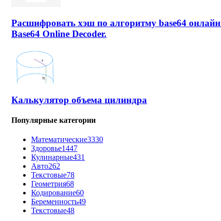
Расшифровать хэш по алгоритму base64 онлайн
Base64 Online Decoder.
Калькулятор объема цилиндра
Популярные категории
Математические
3330
Здоровье
1447
Кулинарные
431
Авто
262
Текстовые
78
Геометрия
68
Кодирование
60
Беременность
49
Текстовые
48