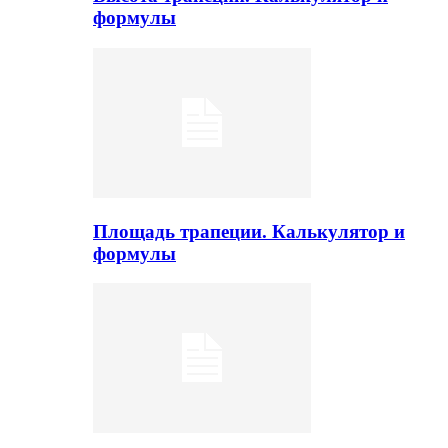
формулы
Площадь трапеции. Калькулятор и
формулы