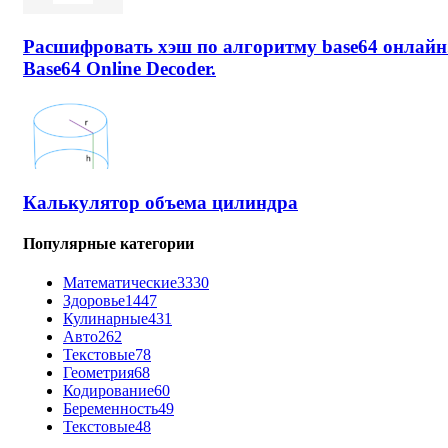
Расшифровать хэш по алгоритму base64 онлайн
Base64 Online Decoder.
Калькулятор объема цилиндра
Популярные категории
Математические
3330
Здоровье
1447
Кулинарные
431
Авто
262
Текстовые
78
Геометрия
68
Кодирование
60
Беременность
49
Текстовые
48