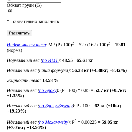
Обхват груди (G)
* - обязательно заполнить
Рассчитать
2
2
Индекс массы тела
: M / (P / 100)
= 52 / (162 / 100)
=
19.81
(норма)
Нормальный вес (
по ИМТ
):
48.55 - 65.61 кг
Идеальный вес (наша формула):
56.38 кг (+4.38кг; +8.42%)
Жирность тела:
13.58 %
Идеальный вес (
по Броку
)
: (P - 100) * 0.85 =
52.7 кг (+0.7кг;
+1.35%)
Идеальный вес (
по Броку-Бругшу
)
: P - 100 =
62 кг (+10кг;
+19.23%)
2
Идеальный вес (
по Мохаммеду
)
: P
* 0.00225 =
59.05 кг
(+7.05кг; +13.56%)