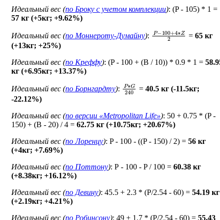
Идеальный вес (
по Броку c учетом комплекции
)
: (P - 105) * 1 =
57 кг (+5кг; +9.62%)
P
−
100
+
4
∗
Z
2
Идеальный вес (
по Моннероту-Думайну
)
:
=
65 кг
(+13кг; +25%)
Идеальный вес (
по Креффу
)
: (P - 100 + (B / 10)) * 0.9 * 1 =
58.9
кг (+6.95кг; +13.37%)
P
∗
G
240
Идеальный вес (
по Борнгардту
)
:
=
40.5 кг (-11.5кг;
-22.12%)
Идеальный вес (
по версии «Metropolitan Life»
)
: 50 + 0.75 * (P -
150) + (B - 20) / 4 =
62.75 кг (+10.75кг; +20.67%)
Идеальный вес (
по Лоренцу
)
: P - 100 - ((P - 150) / 2) =
56 кг
(+4кг; +7.69%)
Идеальный вес (
по Поттону
)
: Р - 100 - P / 100 =
60.38 кг
(+8.38кг; +16.12%)
Идеальный вес (
по Девину
)
: 45.5 + 2.3 * (P/2.54 - 60) =
54.19 кг
(+2.19кг; +4.21%)
Идеальный вес (
по Робинсону
)
: 49 + 1.7 * (P/2.54 - 60) =
55.43