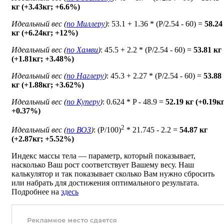
кг (+3.43кг; +6.6%)
Идеальный вес (
по Миллеру
)
: 53.1 + 1.36 * (P/2.54 - 60) =
58.24
кг (+6.24кг; +12%)
Идеальный вес (
по Хамви
)
: 45.5 + 2.2 * (P/2.54 - 60) =
53.81 кг
(+1.81кг; +3.48%)
Идеальный вес (
по Наглеру
)
: 45.3 + 2.27 * (P/2.54 - 60) =
53.88
кг (+1.88кг; +3.62%)
Идеальный вес (
по Куперу
)
: 0.624 * P - 48.9 =
52.19 кг (+0.19кг
+0.37%)
2
Идеальный вес (
по ВОЗ
)
: (P/100)
* 21.745 - 2.2 =
54.87 кг
(+2.87кг; +5.52%)
Индекс массы тела — параметр, который показывает,
насколько Ваш рост соответствует Вашему весу. Наш
калькулятор и так показывает сколько Вам нужно сбросить
или набрать для достижения оптимального результата.
Подробнее на
здесь