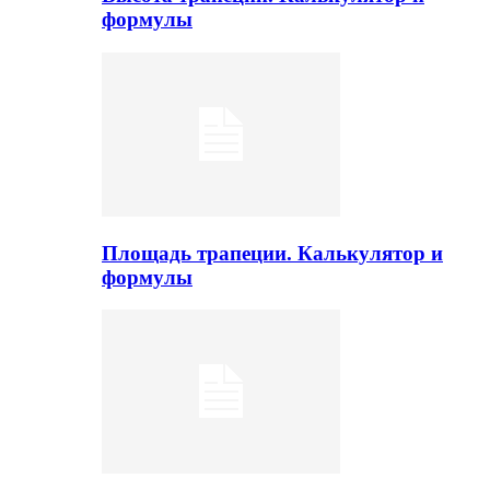
формулы
Площадь трапеции. Калькулятор и
формулы