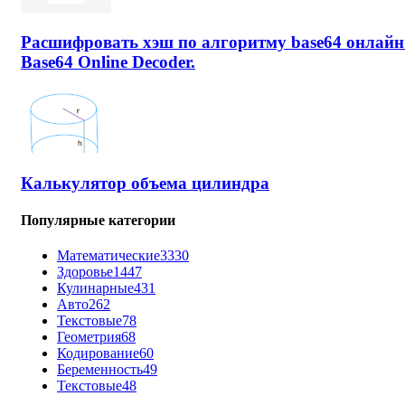
Расшифровать хэш по алгоритму base64 онлайн
Base64 Online Decoder.
Калькулятор объема цилиндра
Популярные категории
Математические
3330
Здоровье
1447
Кулинарные
431
Авто
262
Текстовые
78
Геометрия
68
Кодирование
60
Беременность
49
Текстовые
48