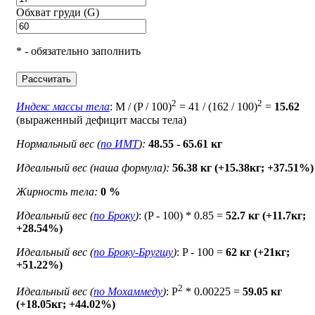
Обхват груди (G)
* - обязательно заполнить
Рассчитать
2
2
Индекс массы тела
: M / (P / 100)
= 41 / (162 / 100)
=
15.62
(выраженный дефицит массы тела)
Нормальный вес (
по ИМТ
):
48.55 - 65.61 кг
Идеальный вес (наша формула):
56.38 кг (+15.38кг; +37.51%)
Жирность тела:
0 %
Идеальный вес (
по Броку
)
: (P - 100) * 0.85 =
52.7 кг (+11.7кг;
+28.54%)
Идеальный вес (
по Броку-Бругшу
)
: P - 100 =
62 кг (+21кг;
+51.22%)
2
Идеальный вес (
по Мохаммеду
)
: P
* 0.00225 =
59.05 кг
(+18.05кг; +44.02%)