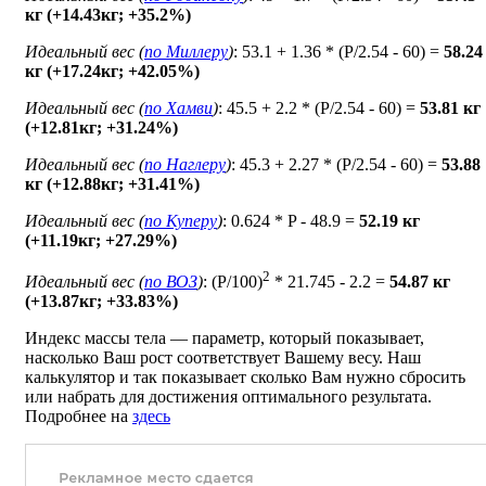
кг (+14.43кг; +35.2%)
Идеальный вес (
по Миллеру
)
: 53.1 + 1.36 * (P/2.54 - 60) =
58.24
кг (+17.24кг; +42.05%)
Идеальный вес (
по Хамви
)
: 45.5 + 2.2 * (P/2.54 - 60) =
53.81 кг
(+12.81кг; +31.24%)
Идеальный вес (
по Наглеру
)
: 45.3 + 2.27 * (P/2.54 - 60) =
53.88
кг (+12.88кг; +31.41%)
Идеальный вес (
по Куперу
)
: 0.624 * P - 48.9 =
52.19 кг
(+11.19кг; +27.29%)
2
Идеальный вес (
по ВОЗ
)
: (P/100)
* 21.745 - 2.2 =
54.87 кг
(+13.87кг; +33.83%)
Индекс массы тела — параметр, который показывает,
насколько Ваш рост соответствует Вашему весу. Наш
калькулятор и так показывает сколько Вам нужно сбросить
или набрать для достижения оптимального результата.
Подробнее на
здесь