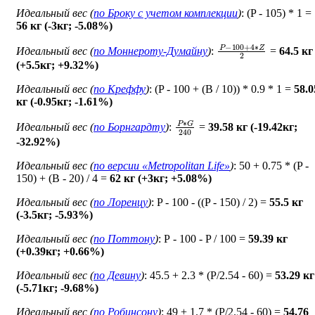
Идеальный вес (
по Броку c учетом комплекции
)
: (P - 105) * 1 =
56 кг (-3кг; -5.08%)
P
−
100
+
4
∗
Z
2
Идеальный вес (
по Моннероту-Думайну
)
:
=
64.5 кг
(+5.5кг; +9.32%)
Идеальный вес (
по Креффу
)
: (P - 100 + (B / 10)) * 0.9 * 1 =
58.0
кг (-0.95кг; -1.61%)
P
∗
G
240
Идеальный вес (
по Борнгардту
)
:
=
39.58 кг (-19.42кг;
-32.92%)
Идеальный вес (
по версии «Metropolitan Life»
)
: 50 + 0.75 * (P -
150) + (B - 20) / 4 =
62 кг (+3кг; +5.08%)
Идеальный вес (
по Лоренцу
)
: P - 100 - ((P - 150) / 2) =
55.5 кг
(-3.5кг; -5.93%)
Идеальный вес (
по Поттону
)
: Р - 100 - P / 100 =
59.39 кг
(+0.39кг; +0.66%)
Идеальный вес (
по Девину
)
: 45.5 + 2.3 * (P/2.54 - 60) =
53.29 кг
(-5.71кг; -9.68%)
Идеальный вес (
по Робинсону
)
: 49 + 1.7 * (P/2.54 - 60) =
54.76