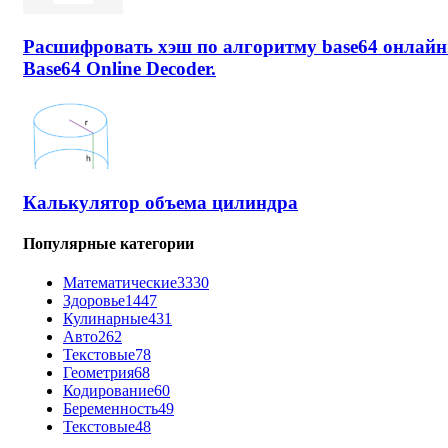
Расшифровать хэш по алгоритму base64 онлайн
Base64 Online Decoder.
Калькулятор объема цилиндра
Популярные категории
Математические
3330
Здоровье
1447
Кулинарные
431
Авто
262
Текстовые
78
Геометрия
68
Кодирование
60
Беременность
49
Текстовые
48