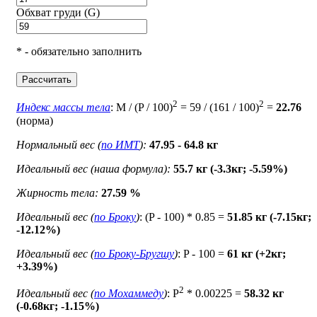
Обхват груди (G)
* - обязательно заполнить
Рассчитать
2
2
Индекс массы тела
: M / (P / 100)
= 59 / (161 / 100)
=
22.76
(норма)
Нормальный вес (
по ИМТ
):
47.95 - 64.8 кг
Идеальный вес (наша формула):
55.7 кг (-3.3кг; -5.59%)
Жирность тела:
27.59 %
Идеальный вес (
по Броку
)
: (P - 100) * 0.85 =
51.85 кг (-7.15кг;
-12.12%)
Идеальный вес (
по Броку-Бругшу
)
: P - 100 =
61 кг (+2кг;
+3.39%)
2
Идеальный вес (
по Мохаммеду
)
: P
* 0.00225 =
58.32 кг
(-0.68кг; -1.15%)