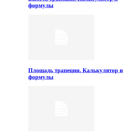
формулы
Площадь трапеции. Калькулятор и
формулы