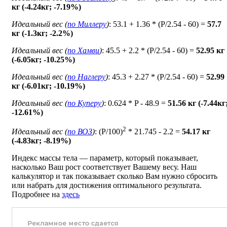
кг (-4.24кг; -7.19%)
Идеальный вес (
по Миллеру
)
: 53.1 + 1.36 * (P/2.54 - 60) =
57.7
кг (-1.3кг; -2.2%)
Идеальный вес (
по Хамви
)
: 45.5 + 2.2 * (P/2.54 - 60) =
52.95 кг
(-6.05кг; -10.25%)
Идеальный вес (
по Наглеру
)
: 45.3 + 2.27 * (P/2.54 - 60) =
52.99
кг (-6.01кг; -10.19%)
Идеальный вес (
по Куперу
)
: 0.624 * P - 48.9 =
51.56 кг (-7.44кг
-12.61%)
2
Идеальный вес (
по ВОЗ
)
: (P/100)
* 21.745 - 2.2 =
54.17 кг
(-4.83кг; -8.19%)
Индекс массы тела — параметр, который показывает,
насколько Ваш рост соответствует Вашему весу. Наш
калькулятор и так показывает сколько Вам нужно сбросить
или набрать для достижения оптимального результата.
Подробнее на
здесь