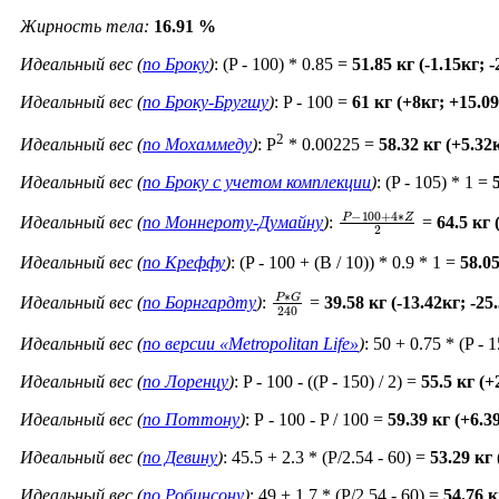
Жирность тела:
16.91 %
Идеальный вес (
по Броку
)
: (P - 100) * 0.85 =
51.85 кг (-1.15кг; 
Идеальный вес (
по Броку-Бругшу
)
: P - 100 =
61 кг (+8кг; +15.0
2
Идеальный вес (
по Мохаммеду
)
: P
* 0.00225 =
58.32 кг (+5.32
Идеальный вес (
по Броку c учетом комплекции
)
: (P - 105) * 1 =
P
−
100
+
4
∗
Z
2
Идеальный вес (
по Моннероту-Думайну
)
:
=
64.5 кг
Идеальный вес (
по Креффу
)
: (P - 100 + (B / 10)) * 0.9 * 1 =
58.0
P
∗
G
240
Идеальный вес (
по Борнгардту
)
:
=
39.58 кг (-13.42кг; -2
Идеальный вес (
по версии «Metropolitan Life»
)
: 50 + 0.75 * (P - 
Идеальный вес (
по Лоренцу
)
: P - 100 - ((P - 150) / 2) =
55.5 кг (
Идеальный вес (
по Поттону
)
: Р - 100 - P / 100 =
59.39 кг (+6.
Идеальный вес (
по Девину
)
: 45.5 + 2.3 * (P/2.54 - 60) =
53.29 кг
Идеальный вес (
по Робинсону
)
: 49 + 1.7 * (P/2.54 - 60) =
54.76 к