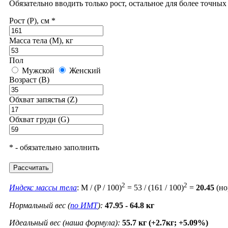
Обязательно вводить только рост, остальное для более точны
Рост (P), см *
Масса тела (M), кг
Пол
Мужской
Женский
Возраст (B)
Обхват запястья (Z)
Обхват груди (G)
* - обязательно заполнить
Рассчитать
2
2
Индекс массы тела
: M / (P / 100)
= 53 / (161 / 100)
=
20.45
(но
Нормальный вес (
по ИМТ
):
47.95 - 64.8 кг
Идеальный вес (наша формула):
55.7 кг (+2.7кг; +5.09%)