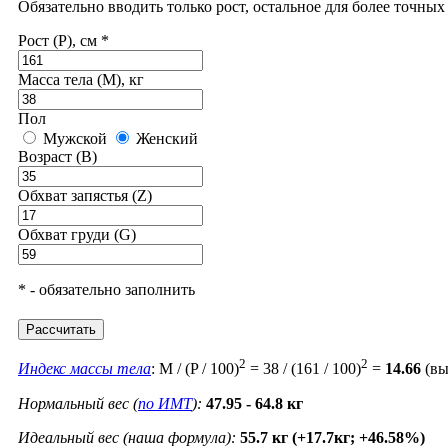
Обязательно вводить только рост, остальное для более точны
Рост (P), см *
Масса тела (M), кг
Пол
Мужской
Женский
Возраст (B)
Обхват запястья (Z)
Обхват груди (G)
* - обязательно заполнить
Рассчитать
2
2
Индекс массы тела
: M / (P / 100)
= 38 / (161 / 100)
=
14.66
(вы
Нормальный вес (
по ИМТ
):
47.95 - 64.8 кг
Идеальный вес (наша формула):
55.7 кг (+17.7кг; +46.58%)