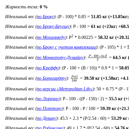
Жирность тела:
0 %
Идеальный вес (
по Броку
)
: (P - 100) * 0.85 =
51.85 кг (+13.85кг
Идеальный вес (
по Броку-Бругшу
)
: P - 100 =
61 кг (+23кг; +60.
2
Идеальный вес (
по Мохаммеду
)
: P
* 0.00225 =
58.32 кг (+20.3
Идеальный вес (
по Броку c учетом комплекции
)
: (P - 105) * 1 =
P
−
100
+
4
∗
Z
2
Идеальный вес (
по Моннероту-Думайну
)
:
=
64.5 кг
Идеальный вес (
по Креффу
)
: (P - 100 + (B / 10)) * 0.9 * 1 =
58.0
P
∗
G
240
Идеальный вес (
по Борнгардту
)
:
=
39.58 кг (+1.58кг; +4.
Идеальный вес (
по версии «Metropolitan Life»
)
: 50 + 0.75 * (P - 
Идеальный вес (
по Лоренцу
)
: P - 100 - ((P - 150) / 2) =
55.5 кг (
Идеальный вес (
по Поттону
)
: Р - 100 - P / 100 =
59.39 кг (+21
Идеальный вес (
по Девину
)
: 45.5 + 2.3 * (P/2.54 - 60) =
53.29 кг
Идеальный вес (
по Робинсону
)
: 49 + 1.7 * (P/2.54 - 60) =
54.76 к