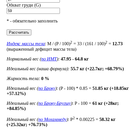
Обхват груди (G)
* - обязательно заполнить
Рассчитать
2
2
Индекс массы тела
: M / (P / 100)
= 33 / (161 / 100)
=
12.73
(выраженный дефицит массы тела)
Нормальный вес (
по ИМТ
):
47.95 - 64.8 кг
Идеальный вес (наша формула):
55.7 кг (+22.7кг; +68.79%)
Жирность тела:
0 %
Идеальный вес (
по Броку
)
: (P - 100) * 0.85 =
51.85 кг (+18.85кг
+57.12%)
Идеальный вес (
по Броку-Бругшу
)
: P - 100 =
61 кг (+28кг;
+84.85%)
2
Идеальный вес (
по Мохаммеду
)
: P
* 0.00225 =
58.32 кг
(+25.32кг; +76.73%)