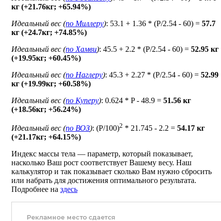
кг (+21.76кг; +65.94%)
Идеальный вес (
по Миллеру
)
: 53.1 + 1.36 * (P/2.54 - 60) =
57.7
кг (+24.7кг; +74.85%)
Идеальный вес (
по Хамви
)
: 45.5 + 2.2 * (P/2.54 - 60) =
52.95 кг
(+19.95кг; +60.45%)
Идеальный вес (
по Наглеру
)
: 45.3 + 2.27 * (P/2.54 - 60) =
52.99
кг (+19.99кг; +60.58%)
Идеальный вес (
по Куперу
)
: 0.624 * P - 48.9 =
51.56 кг
(+18.56кг; +56.24%)
2
Идеальный вес (
по ВОЗ
)
: (P/100)
* 21.745 - 2.2 =
54.17 кг
(+21.17кг; +64.15%)
Индекс массы тела — параметр, который показывает,
насколько Ваш рост соответствует Вашему весу. Наш
калькулятор и так показывает сколько Вам нужно сбросить
или набрать для достижения оптимального результата.
Подробнее на
здесь