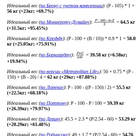
Идеальный вес (
по Броку c учетом комплекции
)
: (P - 105) * 1 =
56 кг (+23кг; +69.7%)
P
−
100
+
4
∗
Z
2
Идеальный вес (
по Моннероту-Думайну
)
:
=
64.5 кг
(+31.5кг; +95.45%)
Идеальный вес (
по Креффу
)
: (P - 100 + (B / 10)) * 0.9 * 1 =
58.0
кг (+25.05кг; +75.91%)
P
∗
G
240
Идеальный вес (
по Борнгардту
)
:
=
39.58 кг (+6.58кг;
+19.94%)
Идеальный вес (
по версии «Metropolitan Life»
)
: 50 + 0.75 * (P -
150) + (B - 20) / 4 =
62 кг (+29кг; +87.88%)
Идеальный вес (
по Лоренцу
)
: P - 100 - ((P - 150) / 2) =
55.5 кг
(+22.5кг; +68.18%)
Идеальный вес (
по Поттону
)
: Р - 100 - P / 100 =
59.39 кг
(+26.39кг; +79.97%)
Идеальный вес (
по Девину
)
: 45.5 + 2.3 * (P/2.54 - 60) =
53.29 кг
(+20.29кг; +61.48%)
Идеальный вес (
по Робинсону
)
: 49 + 1.7 * (P/2.54 - 60) =
54.76