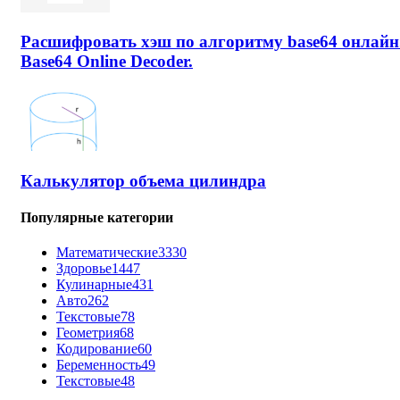
Расшифровать хэш по алгоритму base64 онлайн
Base64 Online Decoder.
Калькулятор объема цилиндра
Популярные категории
Математические
3330
Здоровье
1447
Кулинарные
431
Авто
262
Текстовые
78
Геометрия
68
Кодирование
60
Беременность
49
Текстовые
48