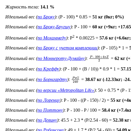
Жирность тела:
14.1 %
Идеальный вес (
по Броку
)
: (P - 100) * 0.85 =
51 кг (0кг; 0%)
Идеальный вес (
по Броку-Бругшу
)
: P - 100 =
60 кг (+9кг; +17.6
2
Идеальный вес (
по Мохаммеду
)
: P
* 0.00225 =
57.6 кг (+6.6кг
Идеальный вес (
по Броку c учетом комплекции
)
: (P - 105) * 1 =
P
−
100
+
4
∗
Z
2
Идеальный вес (
по Моннероту-Думайну
)
:
=
62 кг (
Идеальный вес (
по Креффу
)
: (P - 100 + (B / 10)) * 0.9 * 1 =
57.1
P
∗
G
240
Идеальный вес (
по Борнгардту
)
:
=
38.67 кг (-12.33кг; -2
Идеальный вес (
по версии «Metropolitan Life»
)
: 50 + 0.75 * (P - 
Идеальный вес (
по Лоренцу
)
: P - 100 - ((P - 150) / 2) =
55 кг (+4
Идеальный вес (
по Поттону
)
: Р - 100 - P / 100 =
58.4 кг (+7.4к
Идеальный вес (
по Девину
)
: 45.5 + 2.3 * (P/2.54 - 60) =
52.38 кг
Идеальный вес (
по Робинсону
)
: 49 + 1.7 * (P/2.54 - 60) =
54.09 к