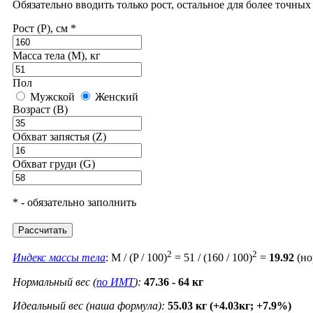
Обязательно вводить только рост, остальное для более точны
Рост (P), см *
Масса тела (M), кг
Пол
Мужской
Женский
Возраст (B)
Обхват запястья (Z)
Обхват груди (G)
* - обязательно заполнить
Рассчитать
2
2
Индекс массы тела
: M / (P / 100)
= 51 / (160 / 100)
=
19.92
(но
Нормальный вес (
по ИМТ
):
47.36 - 64 кг
Идеальный вес (наша формула):
55.03 кг (+4.03кг; +7.9%)