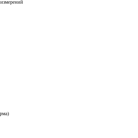
х измерений
рма)