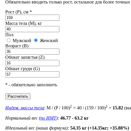
Обязательно вводить только рост, остальное для более точны
Рост (P), см *
Масса тела (M), кг
Пол
Мужской
Женский
Возраст (B)
Обхват запястья (Z)
Обхват груди (G)
* - обязательно заполнить
Рассчитать
2
2
Индекс массы тела
: M / (P / 100)
= 40 / (159 / 100)
=
15.82
(вы
Нормальный вес (
по ИМТ
):
46.77 - 63.2 кг
Идеальный вес (наша формула):
54.35 кг (+14.35кг; +35.88%)