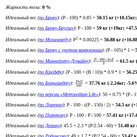
Жирность тела:
0 %
Идеальный вес (
по Броку
)
: (P - 100) * 0.85 =
50.15 кг (+10.15кг
Идеальный вес (
по Броку-Бругшу
)
: P - 100 =
59 кг (+19кг; +47.
2
Идеальный вес (
по Мохаммеду
)
: P
* 0.00225 =
56.88 кг (+16.8
Идеальный вес (
по Броку c учетом комплекции
)
: (P - 105) * 1 =
P
−
100
+
4
∗
Z
2
Идеальный вес (
по Моннероту-Думайну
)
:
=
61.5 кг
Идеальный вес (
по Креффу
)
: (P - 100 + (B / 10)) * 0.9 * 1 =
56.2
P
∗
G
240
Идеальный вес (
по Борнгардту
)
:
=
37.76 кг (-2.24кг; -5.6
Идеальный вес (
по версии «Metropolitan Life»
)
: 50 + 0.75 * (P - 
Идеальный вес (
по Лоренцу
)
: P - 100 - ((P - 150) / 2) =
54.5 кг (
Идеальный вес (
по Поттону
)
: Р - 100 - P / 100 =
57.41 кг (+17
Идеальный вес (
по Девину
)
: 45.5 + 2.3 * (P/2.54 - 60) =
51.48 кг
Идеальный вес (
по Робинсону
)
: 49 + 1.7 * (P/2.54 - 60) =
53.42 