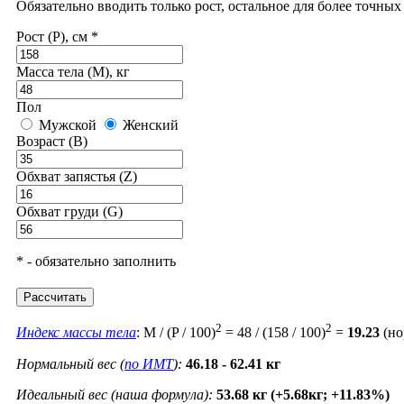
Обязательно вводить только рост, остальное для более точны
Рост (P), см *
Масса тела (M), кг
Пол
Мужской
Женский
Возраст (B)
Обхват запястья (Z)
Обхват груди (G)
* - обязательно заполнить
Рассчитать
2
2
Индекс массы тела
: M / (P / 100)
= 48 / (158 / 100)
=
19.23
(но
Нормальный вес (
по ИМТ
):
46.18 - 62.41 кг
Идеальный вес (наша формула):
53.68 кг (+5.68кг; +11.83%)