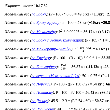
Жирность тела:
10.17 %
Идеальный вес (
по Броку
)
: (P - 100) * 0.85 =
49.3 кг (+1.3кг; +
Идеальный вес (
по Броку-Бругшу
)
: P - 100 =
58 кг (+10кг; +20.
2
Идеальный вес (
по Мохаммеду
)
: P
* 0.00225 =
56.17 кг (+8.17
Идеальный вес (
по Броку c учетом комплекции
)
: (P - 105) * 1 =
P
−
100
+
4
∗
Z
2
Идеальный вес (
по Моннероту-Думайну
)
:
=
61 кг (
Идеальный вес (
по Креффу
)
: (P - 100 + (B / 10)) * 0.9 * 1 =
55.3
P
∗
G
240
Идеальный вес (
по Борнгардту
)
:
=
36.87 кг (-11.13кг; -2
Идеальный вес (
по версии «Metropolitan Life»
)
: 50 + 0.75 * (P - 
Идеальный вес (
по Лоренцу
)
: P - 100 - ((P - 150) / 2) =
54 кг (+6
Идеальный вес (
по Поттону
)
: Р - 100 - P / 100 =
56.42 кг (+8.
Идеальный вес (
по Девину
)
: 45.5 + 2.3 * (P/2.54 - 60) =
50.57 кг
Идеальный вес (
по Робинсону
)
: 49 + 1.7 * (P/2.54 - 60) =
52.75 к