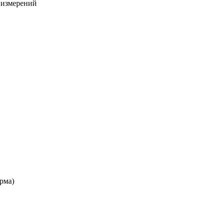
х измерений
рма)