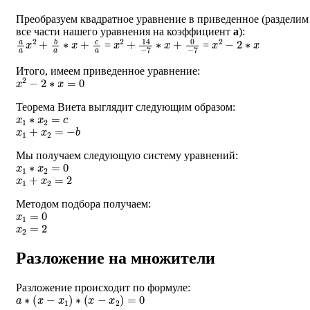
Преобразуем квадратное уравнение в приведенное (разделим
все части нашего уравнения на коэффициент
a
):
a
a
x
2
+
b
a
∗
x
+
c
a
x
2
+
14
−
7
∗
x
+
0
−
7
x
2
−
2
∗
x
=
=
Итого, имеем приведенное уравнение:
x
2
−
2
∗
x
=
0
Теорема Виета выглядит следующим образом:
x
1
∗
x
2
=
c
x
1
+
x
2
=
−
b
Мы получаем следующую систему уравнений:
x
1
∗
x
2
=
0
x
1
+
x
2
=
2
Методом подбора получаем:
x
1
=
0
x
2
=
2
Разложение на множители
Разложение происходит по формуле:
a
∗
(
x
−
x
1
)
∗
(
x
−
x
2
)
=
0