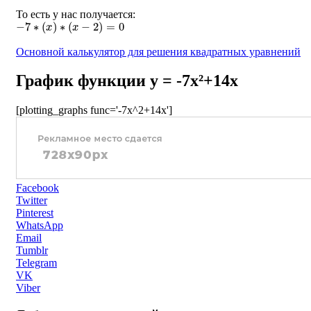
То есть у нас получается:
−
7
∗
(
x
)
∗
(
x
−
2
)
=
0
Основной калькулятор для решения квадратных уравнений
График функции y = -7x²+14x
[plotting_graphs func='-7x^2+14x']
Facebook
Twitter
Pinterest
WhatsApp
Email
Tumblr
Telegram
VK
Viber