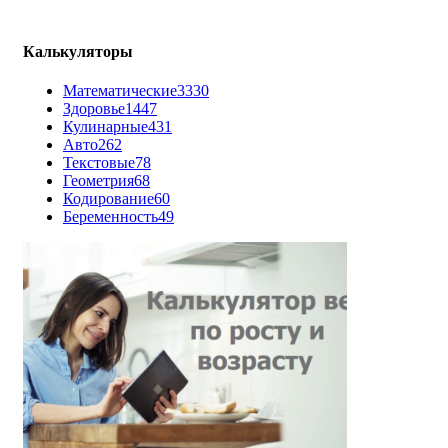
Калькуляторы
Математические
3330
Здоровье
1447
Кулинарные
431
Авто
262
Текстовые
78
Геометрия
68
Кодирование
60
Беременность
49