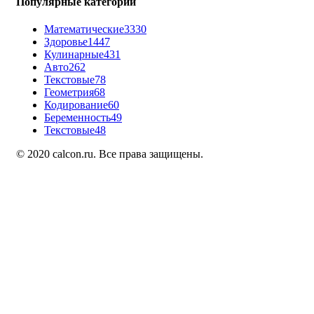
Популярные категории
Математические
3330
Здоровье
1447
Кулинарные
431
Авто
262
Текстовые
78
Геометрия
68
Кодирование
60
Беременность
49
Текстовые
48
© 2020 calcon.ru. Все права защищены.