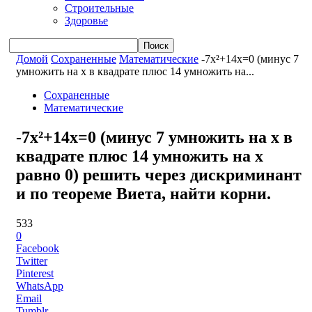
Строительные
Здоровье
Домой
Сохраненные
Математические
-7x²+14x=0 (минус 7
умножить на x в квадрате плюс 14 умножить на...
Сохраненные
Математические
-7x²+14x=0 (минус 7 умножить на x в
квадрате плюс 14 умножить на x
равно 0) решить через дискриминант
и по теореме Виета, найти корни.
533
0
Facebook
Twitter
Pinterest
WhatsApp
Email
Tumblr