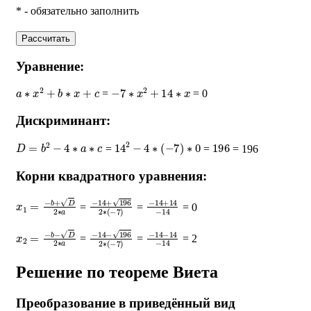
* - обязательно заполнить
Рассчитать
Уравнение:
a
∗
x
2
+
b
∗
x
+
c
−
7
∗
x
2
+
14
∗
x
=
= 0
Дискриминант:
D
=
b
2
−
4
∗
a
∗
c
14
2
−
4
∗
(
−
7
)
∗
0
196
=
=
= 196
Корни квадратного уравнения:
x
1
=
−
b
+
D
2
∗
a
−
14
+
196
2
∗
−
(
14
−
7
+
)
14
−
14
=
=
= 0
x
2
=
−
b
−
D
2
∗
a
−
14
−
196
2
∗
−
(
14
−
7
−
)
14
−
14
=
=
= 2
Решение по теореме Виета
Преобразование в приведённый вид