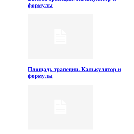
формулы
Площадь трапеции. Калькулятор и
формулы