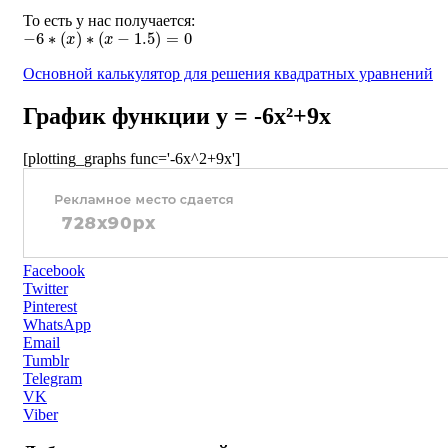
То есть у нас получается:
−
6
∗
(
x
)
∗
(
x
−
1.5
)
=
0
Основной калькулятор для решения квадратных уравнений
График функции y = -6x²+9x
[plotting_graphs func='-6x^2+9x']
Facebook
Twitter
Pinterest
WhatsApp
Email
Tumblr
Telegram
VK
Viber