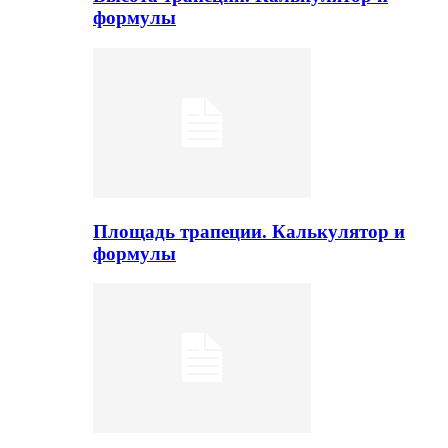
формулы
Площадь трапеции. Калькулятор и
формулы