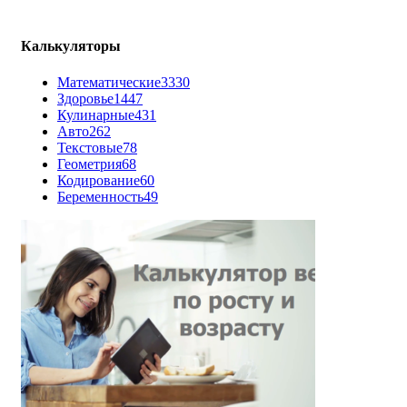
Калькуляторы
Математические
3330
Здоровье
1447
Кулинарные
431
Авто
262
Текстовые
78
Геометрия
68
Кодирование
60
Беременность
49