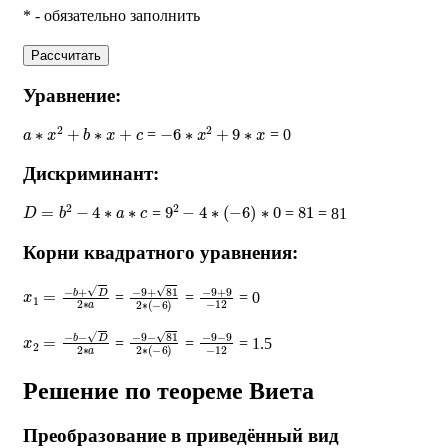
* - обязательно заполнить
Рассчитать
Уравнение:
a
∗
x
2
+
b
∗
x
+
c
−
6
∗
x
2
+
9
∗
x
=
= 0
Дискриминант:
D
=
b
2
−
4
∗
a
∗
c
9
2
−
4
∗
(
−
6
)
∗
0
81
=
=
= 81
Корни квадратного уравнения:
x
1
=
−
b
+
D
2
∗
a
−
9
+
81
2
∗
(
−
−
9
6
+
)
9
−
12
=
=
= 0
x
2
=
−
b
−
D
2
∗
a
−
9
−
81
2
∗
(
−
−
9
6
−
)
9
−
12
=
=
= 1.5
Решение по теореме Виета
Преобразование в приведённый вид