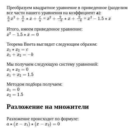
Преобразуем квадратное уравнение в приведенное (разделим
все части нашего уравнения на коэффициент
a
):
a
a
x
2
+
b
a
∗
x
+
c
a
x
2
+
9
−
6
∗
x
+
0
−
6
x
2
−
1.5
∗
x
=
=
Итого, имеем приведенное уравнение:
x
2
−
1.5
∗
x
=
0
Теорема Виета выглядит следующим образом:
x
1
∗
x
2
=
c
x
1
+
x
2
=
−
b
Мы получаем следующую систему уравнений:
x
1
∗
x
2
=
0
x
1
+
x
2
=
1.5
Методом подбора получаем:
x
1
=
0
x
2
=
1.5
Разложение на множители
Разложение происходит по формуле:
a
∗
(
x
−
x
1
)
∗
(
x
−
x
2
)
=
0