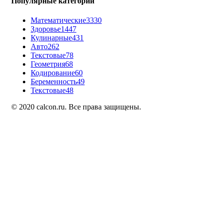
Популярные категории
Математические
3330
Здоровье
1447
Кулинарные
431
Авто
262
Текстовые
78
Геометрия
68
Кодирование
60
Беременность
49
Текстовые
48
© 2020 calcon.ru. Все права защищены.