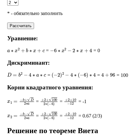
* - обязательно заполнить
Рассчитать
Уравнение:
a
∗
x
2
+
b
∗
x
+
c
−
6
∗
x
2
−
2
∗
x
+
4
=
= 0
Дискриминант:
D
=
b
2
−
4
∗
a
∗
c
(
−
2
)
2
−
4
∗
(
−
6
)
∗
4
4
+
96
=
=
= 100
Корни квадратного уравнения:
x
1
=
−
b
+
D
2
∗
a
+
2
+
100
2
∗
+
(
−
2
6
+
)
10
−
12
=
=
= -1
x
2
=
−
b
−
D
2
∗
a
+
2
−
100
2
∗
+
(
−
2
6
−
)
10
−
12
=
=
= 0.67 (2/3)
Решение по теореме Виета