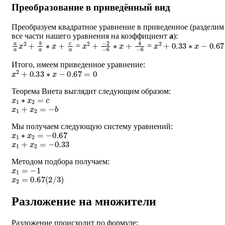
Преобразование в приведённый вид
Преобразуем квадратное уравнение в приведенное (разделим
все части нашего уравнения на коэффициент
a
):
a
a
x
2
+
b
a
∗
x
+
c
a
x
−
2
2
+
−
6
∗
x
+
4
−
6
x
2
+
0.33
∗
x
−
0.67
=
=
Итого, имеем приведенное уравнение:
x
2
+
0.33
∗
x
−
0.67
=
0
Теорема Виета выглядит следующим образом:
x
1
∗
x
2
=
c
x
1
+
x
2
=
−
b
Мы получаем следующую систему уравнений:
x
1
∗
x
2
=
−
0.67
x
1
+
x
2
=
−
0.33
Методом подбора получаем:
x
1
=
−
1
x
2
=
0.67
(
2
/
3
)
Разложение на множители
Разложение происходит по формуле: