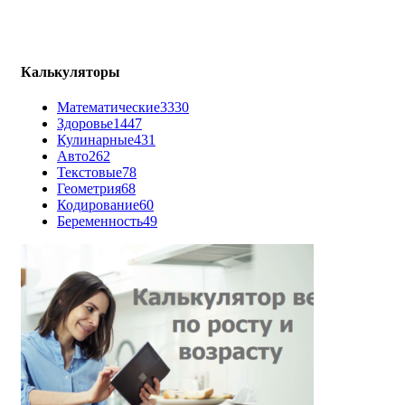
Калькуляторы
Математические
3330
Здоровье
1447
Кулинарные
431
Авто
262
Текстовые
78
Геометрия
68
Кодирование
60
Беременность
49