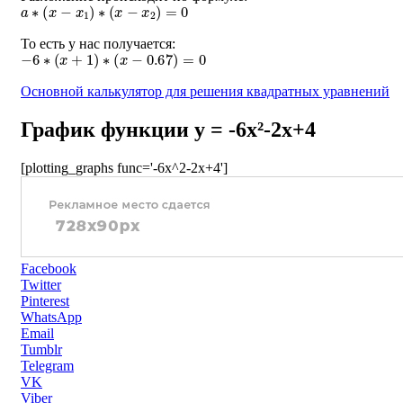
a
∗
(
x
−
x
1
)
∗
(
x
−
x
2
)
=
0
То есть у нас получается:
−
6
∗
(
x
+
1
)
∗
(
x
−
0.67
)
=
0
Основной калькулятор для решения квадратных уравнений
График функции y = -6x²-2x+4
[plotting_graphs func='-6x^2-2x+4']
Facebook
Twitter
Pinterest
WhatsApp
Email
Tumblr
Telegram
VK
Viber