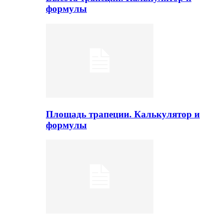
формулы
Площадь трапеции. Калькулятор и
формулы