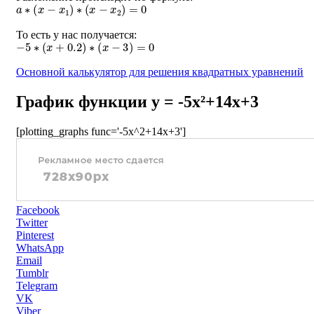
a
∗
(
x
−
x
1
)
∗
(
x
−
x
2
)
=
0
То есть у нас получается:
−
5
∗
(
x
+
0.2
)
∗
(
x
−
3
)
=
0
Основной калькулятор для решения квадратных уравнений
График функции y = -5x²+14x+3
[plotting_graphs func='-5x^2+14x+3']
Facebook
Twitter
Pinterest
WhatsApp
Email
Tumblr
Telegram
VK
Viber