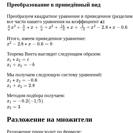
Преобразование в приведённый вид
Преобразуем квадратное уравнение в приведенное (разделим
все части нашего уравнения на коэффициент
a
):
a
a
x
2
+
b
a
∗
x
+
c
a
x
2
+
14
−
5
∗
x
+
3
−
5
x
2
−
2.8
∗
x
−
0.6
=
=
Итого, имеем приведенное уравнение:
x
2
−
2.8
∗
x
−
0.6
=
0
Теорема Виета выглядит следующим образом:
x
1
∗
x
2
=
c
x
1
+
x
2
=
−
b
Мы получаем следующую систему уравнений:
x
1
∗
x
2
=
−
0.6
x
1
+
x
2
=
2.8
Методом подбора получаем:
x
1
=
−
0.2
(
−
1
/
5
)
x
2
=
3
Разложение на множители
Разложение происходит по формуле: