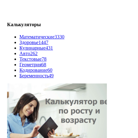
Калькуляторы
Математические
3330
Здоровье
1447
Кулинарные
431
Авто
262
Текстовые
78
Геометрия
68
Кодирование
60
Беременность
49