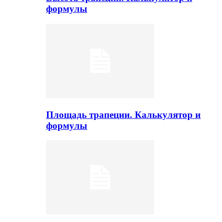
формулы
Площадь трапеции. Калькулятор и
формулы