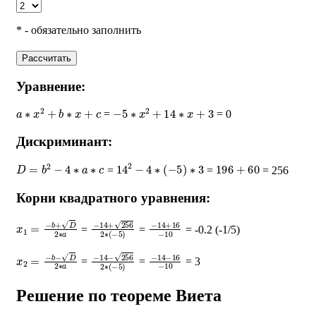
* - обязательно заполнить
Рассчитать
Уравнение:
a
∗
x
2
+
b
∗
x
+
c
−
5
∗
x
2
+
14
∗
x
+
3
=
= 0
Дискриминант:
D
=
b
2
−
4
∗
a
∗
c
14
2
−
4
∗
(
−
5
)
∗
3
196
+
60
=
=
= 256
Корни квадратного уравнения:
x
1
=
−
b
+
D
2
∗
a
−
14
+
256
2
∗
−
(
14
−
5
+
)
16
−
10
=
=
= -0.2 (-1/5)
x
2
=
−
b
−
D
2
∗
a
−
14
−
256
2
∗
−
(
14
−
5
−
)
16
−
10
=
=
= 3
Решение по теореме Виета