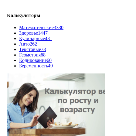
Калькуляторы
Математические
3330
Здоровье
1447
Кулинарные
431
Авто
262
Текстовые
78
Геометрия
68
Кодирование
60
Беременность
49