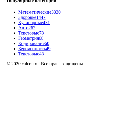
Популярные категории
Математические
3330
Здоровье
1447
Кулинарные
431
Авто
262
Текстовые
78
Геометрия
68
Кодирование
60
Беременность
49
Текстовые
48
© 2020 calcon.ru. Все права защищены.