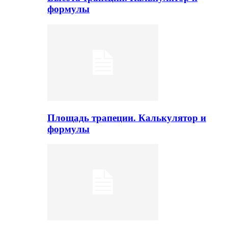
формулы
Площадь трапеции. Калькулятор и
формулы