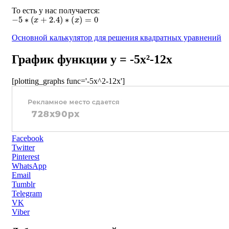
То есть у нас получается:
−
5
∗
(
x
+
2.4
)
∗
(
x
)
=
0
Основной калькулятор для решения квадратных уравнений
График функции y = -5x²-12x
[plotting_graphs func='-5x^2-12x']
Facebook
Twitter
Pinterest
WhatsApp
Email
Tumblr
Telegram
VK
Viber