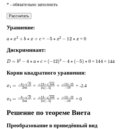
* - обязательно заполнить
Рассчитать
Уравнение:
a
∗
x
2
+
b
∗
x
+
c
−
5
∗
x
2
−
12
∗
x
=
= 0
Дискриминант:
D
=
b
2
−
4
∗
a
∗
c
(
−
12
)
2
−
4
∗
(
−
5
)
∗
0
144
=
=
= 144
Корни квадратного уравнения:
x
1
=
−
b
+
D
2
∗
a
+
12
+
144
2
∗
+
(
12
−
5
+
)
12
−
10
=
=
= -2.4
x
2
=
−
b
−
D
2
∗
a
+
12
−
144
2
∗
+
(
12
−
5
−
)
12
−
10
=
=
= 0
Решение по теореме Виета
Преобразование в приведённый вид