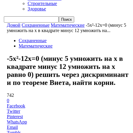
Строительные
Здоровье
Домой
Сохраненные
Математические
-5x²-12x=0 (минус 5
умножить на x в квадрате минус 12 умножить на...
Сохраненные
Математические
-5x²-12x=0 (минус 5 умножить на x в
квадрате минус 12 умножить на x
равно 0) решить через дискриминант
и по теореме Виета, найти корни.
742
0
Facebook
Twitter
Pinterest
WhatsApp
Email
Tumblr