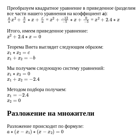
Преобразуем квадратное уравнение в приведенное (разделим
все части нашего уравнения на коэффициент
a
):
a
a
x
2
+
b
a
∗
x
+
c
a
x
−
2
12
+
−
5
∗
x
+
0
−
5
x
2
+
2.4
∗
x
=
=
Итого, имеем приведенное уравнение:
x
2
+
2.4
∗
x
=
0
Теорема Виета выглядит следующим образом:
x
1
∗
x
2
=
c
x
1
+
x
2
=
−
b
Мы получаем следующую систему уравнений:
x
1
∗
x
2
=
0
x
1
+
x
2
=
−
2.4
Методом подбора получаем:
x
1
=
−
2.4
x
2
=
0
Разложение на множители
Разложение происходит по формуле:
a
∗
(
x
−
x
1
)
∗
(
x
−
x
2
)
=
0