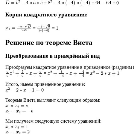
=
=
= 0
Корни квадратного уравнения:
x
1
=
−
b
+
D
2
∗
a
−
8
+
0
2
∗
(
−
4
)
=
= 1
Решение по теореме Виета
Преобразование в приведённый вид
Преобразуем квадратное уравнение в приведенное (разделим
a
a
x
2
+
b
a
∗
x
+
c
a
x
−
2
4
+
−
8
4
−
4
∗
x
+
x
2
−
2
∗
x
+
1
=
=
Итого, имеем приведенное уравнение:
x
2
−
2
∗
x
+
1
=
0
Теорема Виета выглядит следующим образом:
x
1
∗
x
2
=
c
x
1
+
x
2
=
−
b
Мы получаем следующую систему уравнений:
x
1
∗
x
2
=
1
x
1
+
x
2
=
2