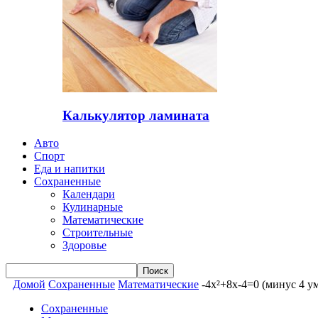
Калькулятор ламината
Авто
Спорт
Еда и напитки
Сохраненные
Календари
Кулинарные
Математические
Строительные
Здоровье
Домой
Сохраненные
Математические
-4x²+8x-4=0 (минус 4 у
Сохраненные