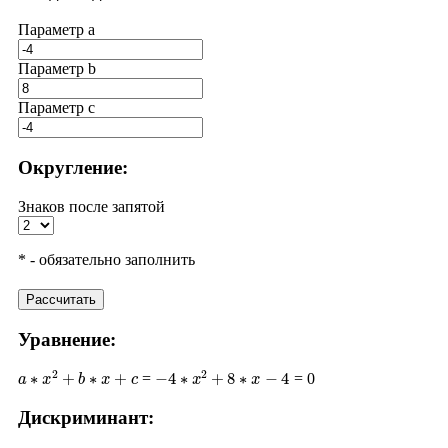
Параметр a
Параметр b
Параметр с
Округление:
Знаков после запятой
* - обязательно заполнить
Рассчитать
Уравнение:
a
∗
x
2
+
b
∗
x
+
c
−
4
∗
x
2
+
8
∗
x
−
4
=
= 0
Дискриминант:
D
=
b
2
−
4
∗
a
∗
c
8
2
−
4
∗
(
−
4
)
∗
(
−
4
)
64
−
64