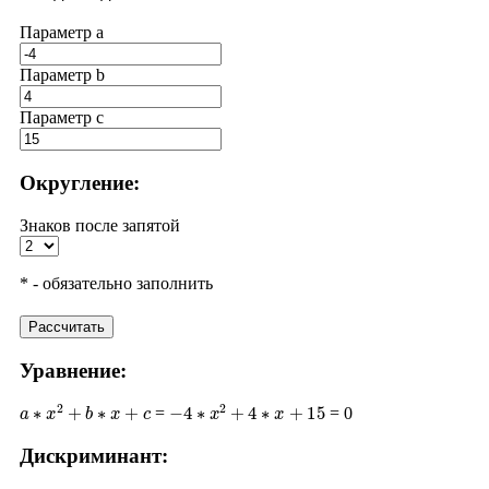
Параметр a
Параметр b
Параметр с
Округление:
Знаков после запятой
* - обязательно заполнить
Рассчитать
Уравнение:
a
∗
x
2
+
b
∗
x
+
c
−
4
∗
x
2
+
4
∗
x
+
15
=
= 0
Дискриминант:
D
=
b
2
−
4
∗
a
∗
c
4
2
−
4
∗
(
−
4
)
∗
15
16
+
240