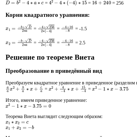
=
=
= 256
Корни квадратного уравнения:
x
1
=
−
b
+
D
2
∗
a
−
4
+
256
2
∗
−
(
−
4
4
+
)
16
−
8
=
=
= -1.5
x
2
=
−
b
−
D
2
∗
a
−
4
−
256
2
∗
−
(
−
4
4
−
)
16
−
8
=
=
= 2.5
Решение по теореме Виета
Преобразование в приведённый вид
Преобразуем квадратное уравнение в приведенное (разделим
a
a
x
2
+
b
a
∗
x
+
c
a
x
2
+
4
−
4
∗
x
+
15
−
4
x
2
−
1
∗
x
−
3.75
=
=
Итого, имеем приведенное уравнение:
x
2
−
1
∗
x
−
3.75
=
0
Теорема Виета выглядит следующим образом:
x
1
∗
x
2
=
c
x
1
+
x
2
=
−
b