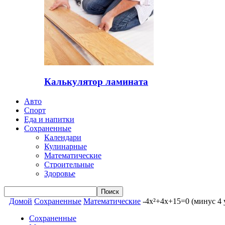
Калькулятор ламината
Авто
Спорт
Еда и напитки
Сохраненные
Календари
Кулинарные
Математические
Строительные
Здоровье
Домой
Сохраненные
Математические
-4x²+4x+15=0 (минус 4 
Сохраненные