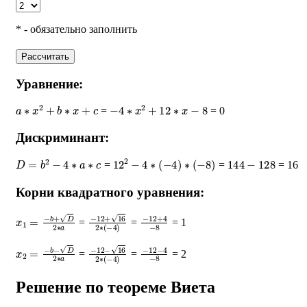
* - обязательно заполнить
Рассчитать
Уравнение:
a
∗
x
2
+
b
∗
x
+
c
−
4
∗
x
2
+
12
∗
x
−
8
=
= 0
Дискриминант:
D
=
b
2
−
4
∗
a
∗
c
12
2
−
4
∗
(
−
4
)
∗
(
−
8
)
144
−
128
=
=
= 16
Корни квадратного уравнения:
x
1
=
−
b
+
D
2
∗
a
−
12
+
16
2
∗
−
(
−
12
4
)
+
4
−
8
=
=
= 1
x
2
=
−
b
−
D
2
∗
a
−
12
−
16
2
∗
−
(
−
12
4
)
−
4
−
8
=
=
= 2
Решение по теореме Виета