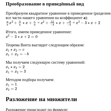
Преобразование в приведённый вид
Преобразуем квадратное уравнение в приведенное (разделим
все части нашего уравнения на коэффициент
a
):
a
a
x
2
+
b
a
∗
x
+
c
a
x
−
2
8
+
−
12
4
−
4
∗
x
+
x
2
−
3
∗
x
+
2
=
=
Итого, имеем приведенное уравнение:
x
2
−
3
∗
x
+
2
=
0
Теорема Виета выглядит следующим образом:
x
1
∗
x
2
=
c
x
1
+
x
2
=
−
b
Мы получаем следующую систему уравнений:
x
1
∗
x
2
=
2
x
1
+
x
2
=
3
Методом подбора получаем:
x
1
=
1
x
2
=
2
Разложение на множители
Разложение происходит по формуле: