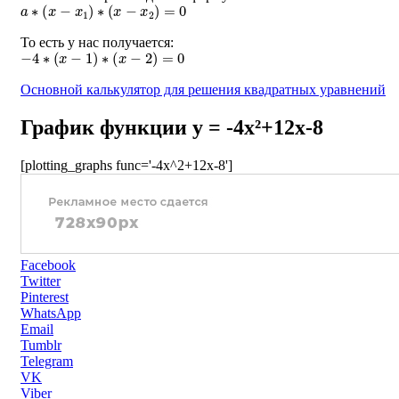
a
∗
(
x
−
x
1
)
∗
(
x
−
x
2
)
=
0
То есть у нас получается:
−
4
∗
(
x
−
1
)
∗
(
x
−
2
)
=
0
Основной калькулятор для решения квадратных уравнений
График функции y = -4x²+12x-8
[plotting_graphs func='-4x^2+12x-8']
Facebook
Twitter
Pinterest
WhatsApp
Email
Tumblr
Telegram
VK
Viber