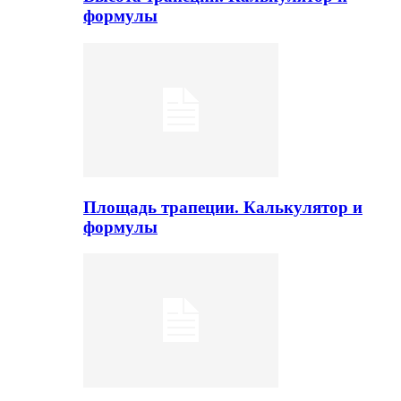
формулы
Площадь трапеции. Калькулятор и
формулы