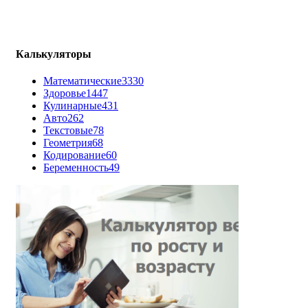
Калькуляторы
Математические
3330
Здоровье
1447
Кулинарные
431
Авто
262
Текстовые
78
Геометрия
68
Кодирование
60
Беременность
49