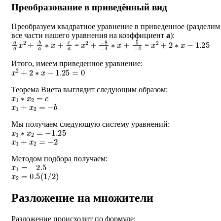
Преобразование в приведённый вид
Преобразуем квадратное уравнение в приведенное (разделим
все части нашего уравнения на коэффициент
a
):
a
a
x
2
+
b
a
∗
x
+
c
a
x
−
2
8
+
−
4
∗
x
+
5
−
4
x
2
+
2
∗
x
−
1.25
=
=
Итого, имеем приведенное уравнение:
x
2
+
2
∗
x
−
1.25
=
0
Теорема Виета выглядит следующим образом:
x
1
∗
x
2
=
c
x
1
+
x
2
=
−
b
Мы получаем следующую систему уравнений:
x
1
∗
x
2
=
−
1.25
x
1
+
x
2
=
−
2
Методом подбора получаем:
x
1
=
−
2.5
x
2
=
0.5
(
1
/
2
)
Разложение на множители
Разложение происходит по формуле: