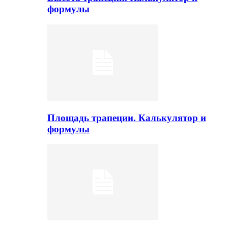
формулы
Площадь трапеции. Калькулятор и
формулы