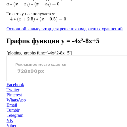
a
∗
(
x
−
x
1
)
∗
(
x
−
x
2
)
=
0
То есть у нас получается:
−
4
∗
(
x
+
2.5
)
∗
(
x
−
0.5
)
=
0
Основной калькулятор для решения квадратных уравнений
График функции y = -4x²-8x+5
[plotting_graphs func='-4x^2-8x+5']
Facebook
Twitter
Pinterest
WhatsApp
Email
Tumblr
Telegram
VK
Viber