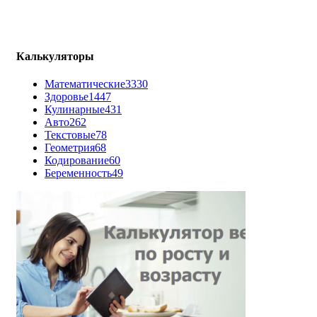
Калькуляторы
Математические
3330
Здоровье
1447
Кулинарные
431
Авто
262
Текстовые
78
Геометрия
68
Кодирование
60
Беременность
49