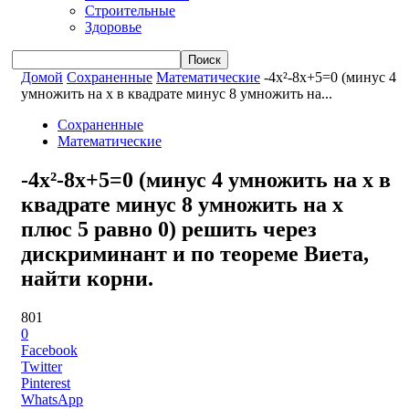
Строительные
Здоровье
Домой
Сохраненные
Математические
-4x²-8x+5=0 (минус 4
умножить на x в квадрате минус 8 умножить на...
Сохраненные
Математические
-4x²-8x+5=0 (минус 4 умножить на x в
квадрате минус 8 умножить на x
плюс 5 равно 0) решить через
дискриминант и по теореме Виета,
найти корни.
801
0
Facebook
Twitter
Pinterest
WhatsApp