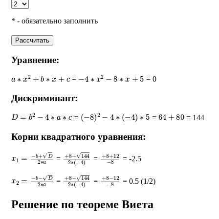
* - обязательно заполнить
Рассчитать
Уравнение:
a
∗
x
2
+
b
∗
x
+
c
−
4
∗
x
2
−
8
∗
x
+
5
=
= 0
Дискриминант:
D
=
b
2
−
4
∗
a
∗
c
(
−
8
)
2
−
4
∗
(
−
4
)
∗
5
64
+
80
=
=
= 144
Корни квадратного уравнения:
x
1
=
−
b
+
D
2
∗
a
+
8
+
144
2
∗
+
(
−
8
4
+
)
12
−
8
=
=
= -2.5
x
2
=
−
b
−
D
2
∗
a
+
8
−
144
2
∗
+
(
−
8
4
−
)
12
−
8
=
=
= 0.5 (1/2)
Решение по теореме Виета