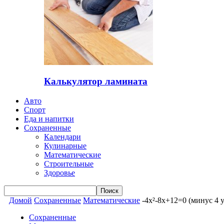
Калькулятор ламината
Авто
Спорт
Еда и напитки
Сохраненные
Календари
Кулинарные
Математические
Строительные
Здоровье
Домой
Сохраненные
Математические
-4x²-8x+12=0 (минус 4 
Сохраненные