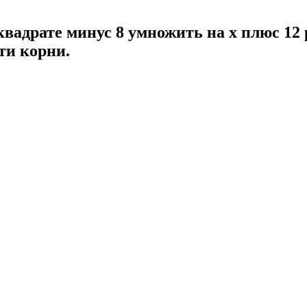
 квадрате минус 8 умножить на x плюс 12
ти корни.