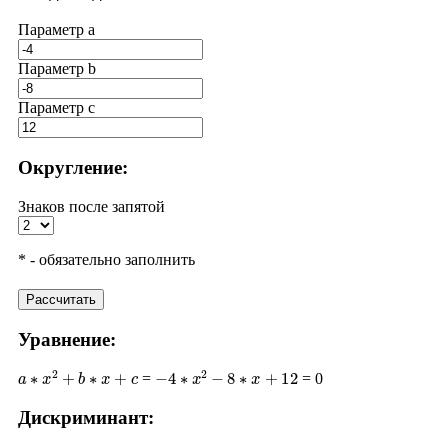
Параметр a
Параметр b
Параметр с
Округление:
Знаков после запятой
* - обязательно заполнить
Рассчитать
Уравнение:
a
∗
x
2
+
b
∗
x
+
c
−
4
∗
x
2
−
8
∗
x
+
12
=
= 0
Дискриминант:
D
=
b
2
−
4
∗
a
∗
c
(
−
8
)
2
−
4
∗
(
−
4
)
∗
12
64
+
192