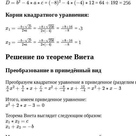
=
=
= 256
Корни квадратного уравнения:
x
1
=
−
b
+
D
2
∗
a
+
8
+
256
2
∗
+
(
−
8
4
+
)
16
−
8
=
=
= -3
x
2
=
−
b
−
D
2
∗
a
+
8
−
256
2
∗
+
(
−
8
4
−
)
16
−
8
=
=
= 1
Решение по теореме Виета
Преобразование в приведённый вид
Преобразуем квадратное уравнение в приведенное (разделим
a
a
x
2
+
b
a
∗
x
+
c
a
x
−
2
8
+
−
4
∗
x
+
12
−
4
x
2
+
2
∗
x
−
3
=
=
Итого, имеем приведенное уравнение:
x
2
+
2
∗
x
−
3
=
0
Теорема Виета выглядит следующим образом:
x
1
∗
x
2
=
c
x
1
+
x
2
=
−
b