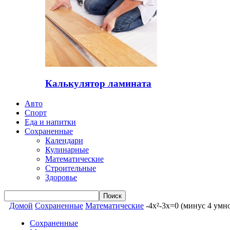
Калькулятор ламината
Авто
Спорт
Еда и напитки
Сохраненные
Календари
Кулинарные
Математические
Строительные
Здоровье
Домой
Сохраненные
Математические
-4x²-3x=0 (минус 4 умн
Сохраненные