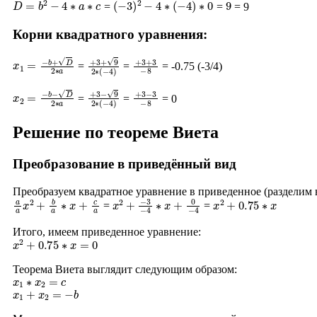
=
=
= 9
Корни квадратного уравнения:
x
1
=
−
b
+
D
2
∗
a
+
3
+
9
2
∗
(
+
−
3
4
+
)
3
−
8
=
=
= -0.75 (-3/4)
x
2
=
−
b
−
D
2
∗
a
+
3
−
9
2
∗
(
+
−
3
4
−
)
3
−
8
=
=
= 0
Решение по теореме Виета
Преобразование в приведённый вид
Преобразуем квадратное уравнение в приведенное (разделим
a
a
x
2
+
b
a
∗
x
+
c
a
x
−
2
3
+
−
4
∗
x
+
0
−
4
x
2
+
0.75
∗
x
=
=
Итого, имеем приведенное уравнение:
x
2
+
0.75
∗
x
=
0
Теорема Виета выглядит следующим образом:
x
1
∗
x
2
=
c
x
1
+
x
2
=
−
b