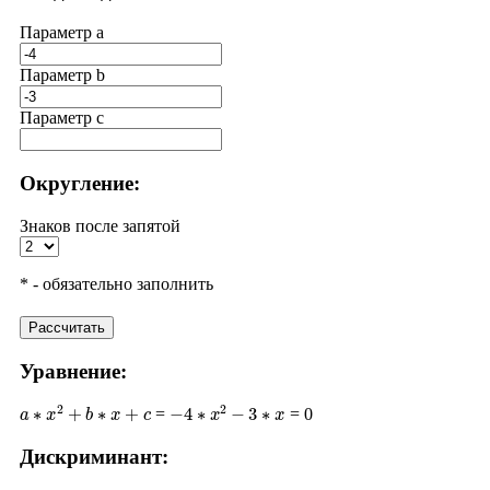
Параметр a
Параметр b
Параметр с
Округление:
Знаков после запятой
* - обязательно заполнить
Рассчитать
Уравнение:
a
∗
x
2
+
b
∗
x
+
c
−
4
∗
x
2
−
3
∗
x
=
= 0
Дискриминант:
D
=
b
2
−
4
∗
a
∗
c
(
−
3
)
2
−
4
∗
(
−
4
)
∗
0
9