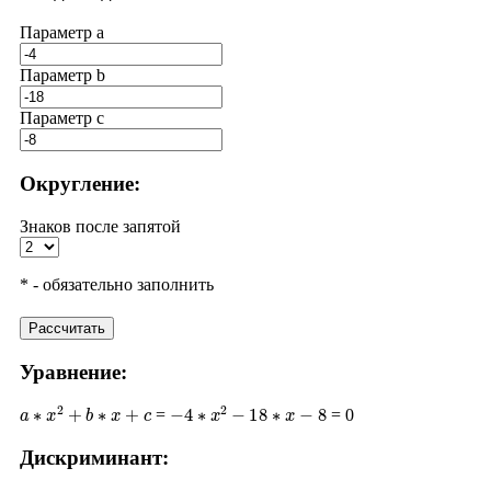
Параметр a
Параметр b
Параметр с
Округление:
Знаков после запятой
* - обязательно заполнить
Рассчитать
Уравнение:
a
∗
x
2
+
b
∗
x
+
c
−
4
∗
x
2
−
18
∗
x
−
8
=
= 0
Дискриминант:
D
=
b
2
−
4
∗
a
∗
c
(
−
18
)
2
−
4
∗
(
−
4
)
∗
(
−
8
)
324
−
128