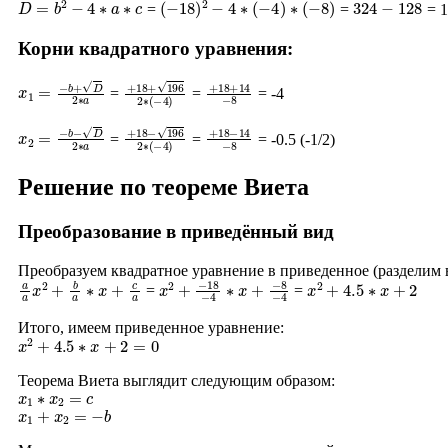
=
=
= 1
Корни квадратного уравнения:
x
1
=
−
b
+
D
2
∗
a
+
18
+
196
2
∗
+
(
18
−
4
+
)
14
−
8
=
=
= -4
x
2
=
−
b
−
D
2
∗
a
+
18
−
196
2
∗
+
(
18
−
4
−
)
14
−
8
=
=
= -0.5 (-1/2)
Решение по теореме Виета
Преобразование в приведённый вид
Преобразуем квадратное уравнение в приведенное (разделим
a
a
x
2
+
b
a
∗
x
+
c
a
x
−
2
8
+
−
−
4
18
−
4
∗
x
+
x
2
+
4.5
∗
x
+
2
=
=
Итого, имеем приведенное уравнение:
x
2
+
4.5
∗
x
+
2
=
0
Теорема Виета выглядит следующим образом:
x
1
∗
x
2
=
c
x
1
+
x
2
=
−
b