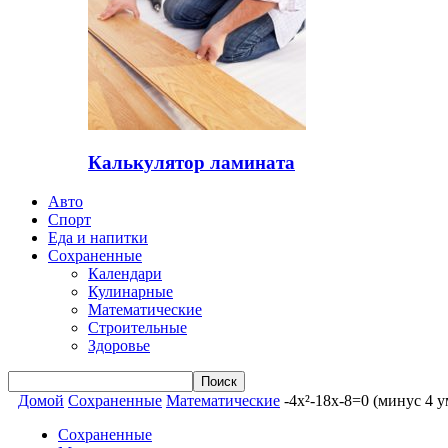
Калькулятор ламината
Авто
Спорт
Еда и напитки
Сохраненные
Календари
Кулинарные
Математические
Строительные
Здоровье
Домой
Сохраненные
Математические
-4x²-18x-8=0 (минус 4 
Сохраненные