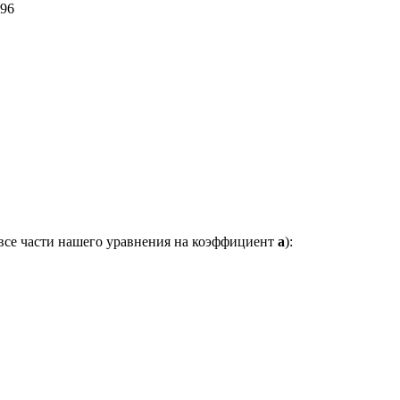
96
 все части нашего уравнения на коэффициент
a
):