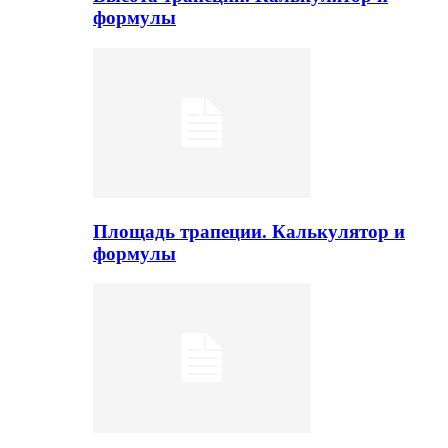
формулы
Площадь трапеции. Калькулятор и
формулы