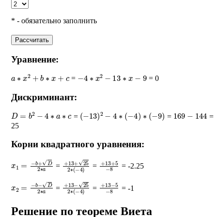
* - обязательно заполнить
Рассчитать
Уравнение:
a
∗
x
2
+
b
∗
x
+
c
−
4
∗
x
2
−
13
∗
x
−
9
=
= 0
Дискриминант:
D
=
b
2
−
4
∗
a
∗
c
(
−
13
)
2
−
4
∗
(
−
4
)
∗
(
−
9
)
169
−
144
=
=
=
25
Корни квадратного уравнения:
x
1
=
−
b
+
D
2
∗
a
+
13
+
25
2
∗
+
(
−
13
4
)
+
5
−
8
=
=
= -2.25
x
2
=
−
b
−
D
2
∗
a
+
13
−
25
2
∗
+
(
−
13
4
)
−
5
−
8
=
=
= -1
Решение по теореме Виета