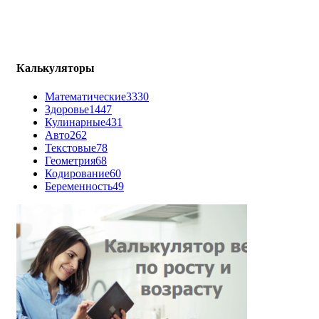
Калькуляторы
Математические
3330
Здоровье
1447
Кулинарные
431
Авто
262
Текстовые
78
Геометрия
68
Кодирование
60
Беременность
49