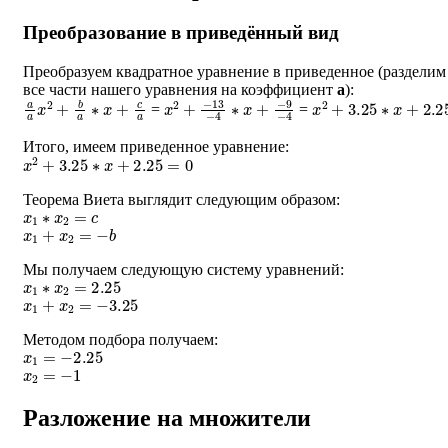
Преобразование в приведённый вид
Преобразуем квадратное уравнение в приведенное (разделим
все части нашего уравнения на коэффициент
a
):
a
a
x
2
+
b
a
∗
x
+
c
a
x
−
2
9
+
−
−
4
13
−
4
∗
x
+
x
2
+
3.25
∗
x
+
2.25
=
=
Итого, имеем приведенное уравнение:
x
2
+
3.25
∗
x
+
2.25
=
0
Теорема Виета выглядит следующим образом:
x
1
∗
x
2
=
c
x
1
+
x
2
=
−
b
Мы получаем следующую систему уравнений:
x
1
∗
x
2
=
2.25
x
1
+
x
2
=
−
3.25
Методом подбора получаем:
x
1
=
−
2.25
x
2
=
−
1
Разложение на множители