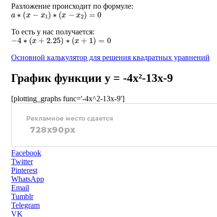
Разложение происходит по формуле:
a
∗
(
x
−
x
1
)
∗
(
x
−
x
2
)
=
0
То есть у нас получается:
−
4
∗
(
x
+
2.25
)
∗
(
x
+
1
)
=
0
Основной калькулятор для решения квадратных уравнений
График функции y = -4x²-13x-9
[plotting_graphs func='-4x^2-13x-9']
Facebook
Twitter
Pinterest
WhatsApp
Email
Tumblr
Telegram
VK