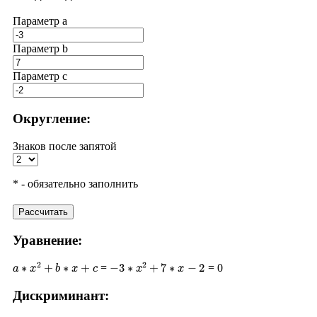
Параметр a
Параметр b
Параметр с
Округление:
Знаков после запятой
* - обязательно заполнить
Рассчитать
Уравнение:
a
∗
x
2
+
b
∗
x
+
c
−
3
∗
x
2
+
7
∗
x
−
2
=
= 0
Дискриминант:
D
=
b
2
−
4
∗
a
∗
c
7
2
−
4
∗
(
−
3
)
∗
(
−
2
)
49
−
24