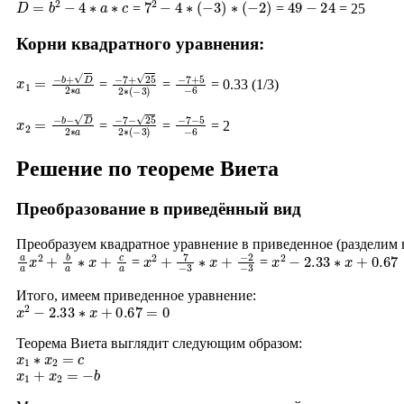
=
=
= 25
Корни квадратного уравнения:
x
1
=
−
b
+
D
2
∗
a
−
7
+
25
2
∗
(
−
−
7
3
+
)
5
−
6
=
=
= 0.33 (1/3)
x
2
=
−
b
−
D
2
∗
a
−
7
−
25
2
∗
(
−
−
7
3
−
)
5
−
6
=
=
= 2
Решение по теореме Виета
Преобразование в приведённый вид
Преобразуем квадратное уравнение в приведенное (разделим
a
a
x
2
+
b
a
∗
x
+
c
a
x
−
2
2
+
−
7
3
−
3
∗
x
+
x
2
−
2.33
∗
x
+
0.67
=
=
Итого, имеем приведенное уравнение:
x
2
−
2.33
∗
x
+
0.67
=
0
Теорема Виета выглядит следующим образом:
x
1
∗
x
2
=
c
x
1
+
x
2
=
−
b