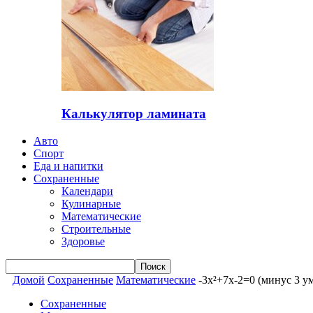
Калькулятор ламината
Авто
Спорт
Еда и напитки
Сохраненные
Календари
Кулинарные
Математические
Строительные
Здоровье
Домой
Сохраненные
Математические
-3x²+7x-2=0 (минус 3 у
Сохраненные